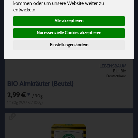
kommen oder um unsere Website weiter zu
entwickeln.
Alle akzeptieren
Nur essenzielle Cookies akzeptieren
Einstellungen ändern
LEBENSBAUM
EU-Bio
Deutschland
BIO Almkräuter (Beutel)
2,99 €
*
/ 30g
1 * 30g (9,97 € / 100g)