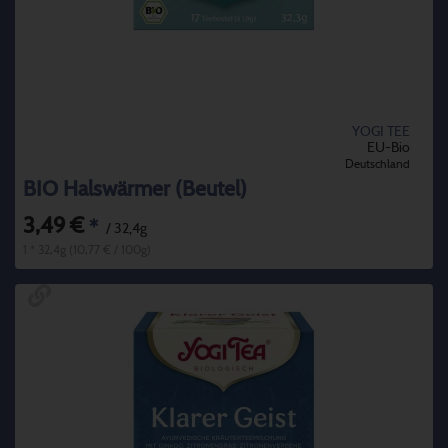
YOGI TEE
EU-Bio
Deutschland
BIO Halswärmer (Beutel)
3,49 €
*
/ 32,4g
1 * 32,4g (10,77 € / 100g)