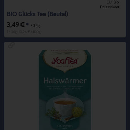
EU-Bio
Deutschland
BIO Glücks Tee (Beutel)
3,49 €
*
/ 34g
1 * 34g (10,26 € / 100g)