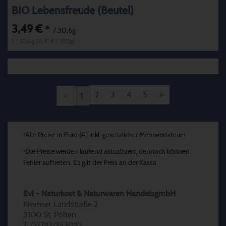
BIO Lebensfreude (Beutel)
3,49 €
*
/ 30,6g
1 * 30,6g (11,41 € / 100g)
2
3
4
5
»
«
1
Alle Preise in Euro (€) inkl. gesetzlicher Mehrwertsteuer
*
Die Preise werden laufend aktualisiert, dennoch können
*
Fehler auftreten. Es gilt der Preis an der Kassa.
Evi - Naturkost & Naturwaren HandelsgmbH
Kremser Landstraße 2
3100 St. Pölten
T: 02742/352092