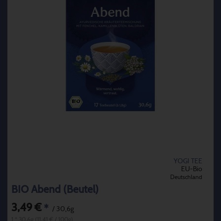
YOGI TEE
EU-Bio
Deutschland
BIO Abend (Beutel)
3,49 €
*
/ 30,6g
1 * 30,6g (11,41 € / 100g)