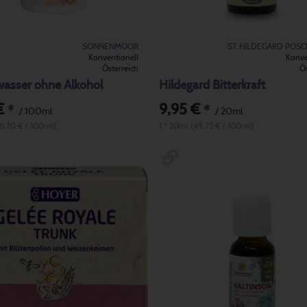
SONNENMOOR
ST. HILDEGARD POS
Konventionell
Konve
Österreich
Ös
wasser ohne Alkohol
Hildegard Bitterkraft
€
9,95 €
*
*
/ 100ml
/ 20ml
(8,70 € / 100ml)
1 * 20ml (49,75 € / 100ml)