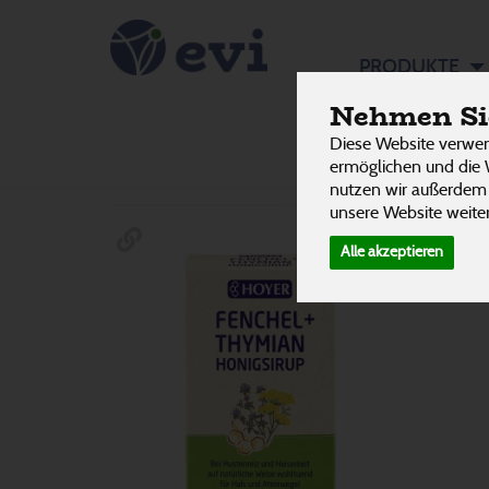
Flüssig
PRODUKTE
63 von 324
Nehmen Sie
Diese Website verwen
Hersteller
Ernährung
Allergene
ermöglichen und die 
nutzen wir außerdem
unsere Website weiter
Alle akzeptieren