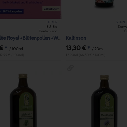
HOYER
SONN
EU-Bio
Konve
Deutschland
Ös
Kaltinson
BIO Gelée Royal +Blütenpollen +Weizenkeime
 €
13,30 €
*
*
/ 100ml
/ 20ml
(12,99 € / 100ml)
1 * 20ml (66,50 € / 100ml)