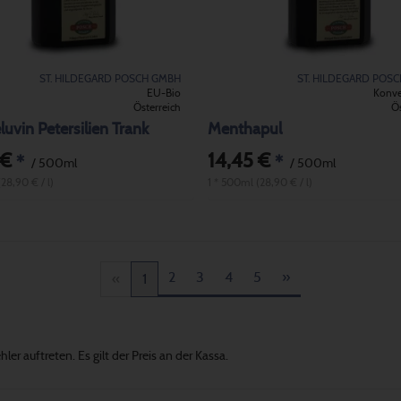
ST. HILDEGARD POSCH GMBH
ST. HILDEGARD POS
EU-Bio
Konve
Österreich
Ös
uvin Petersilien Trank
Menthapul
 €
14,45 €
*
*
/ 500ml
/ 500ml
28,90 € / l)
1 * 500ml (28,90 € / l)
2
3
4
5
»
«
1
er auftreten. Es gilt der Preis an der Kassa.