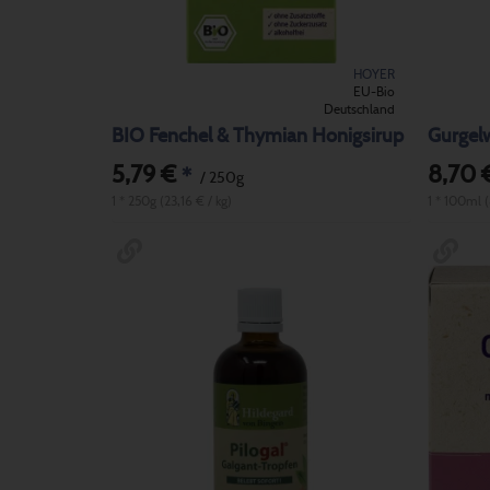
HOYER
EU-Bio
Deutschland
BIO Fenchel & Thymian Honigsirup
Gurgel
5,79 €
8,70 
*
/ 250g
1 * 250g (23,16 € / kg)
1 * 100ml 