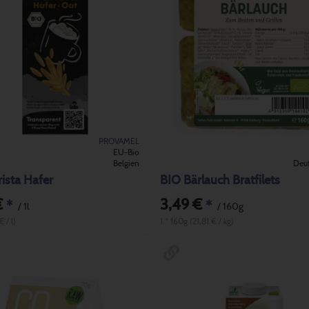
PROVAMEL
EU-Bio
Belgien
Deu
ista Hafer
BIO Bärlauch Bratfilets
€
3,49 €
*
*
/ 1l
/ 160g
€ / l)
1 * 160g (21,81 € / kg)