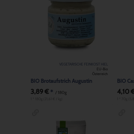
VEGETARISCHE FEINKOST HIEL
EU-Bio
Österreich
BIO Brotaufstrich Augustin
3,89 €
4,10 
*
/ 180g
1 * 180g (21,61 € / kg)
1 * 70g (5,