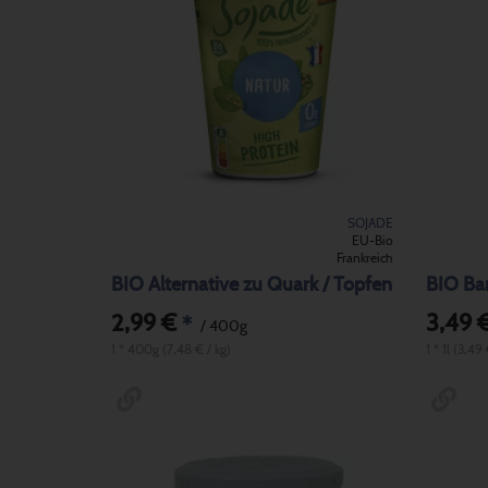
SOJADE
EU-Bio
Frankreich
BIO Alternative zu Quark / Topfen
BIO Bar
2,99 €
3,49 
*
/ 400g
1 * 400g (7,48 € / kg)
1 * 1l (3,49 