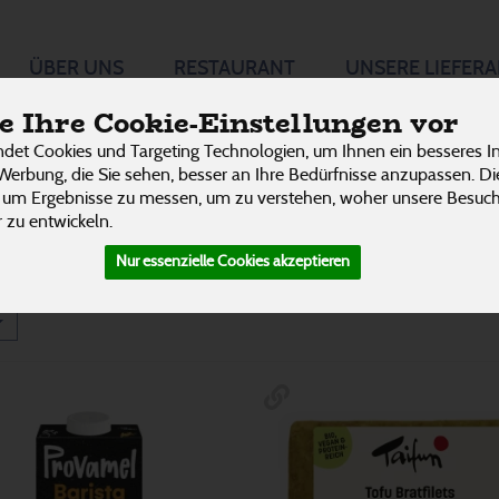
 Vegan
ÜBER UNS
RESTAURANT
UNSERE LIEFER
114 von 3242
P
 Ihre Cookie-Einstellungen vor
det Cookies und Targeting Technologien, um Ihnen ein besseres In
Fleisch Alternativen
4
Werbung, die Sie sehen, besser an Ihre Bedürfnisse anzupassen. D
 um Ergebnisse zu messen, um zu verstehen, woher unsere Besu
Süßes
38
 zu entwickeln.
Nur essenzielle Cookies akzeptieren