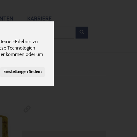
12
ANTEN
KARRIERE
rodukt
ternet-Erlebnis zu
Frischprodukte
59
iese Technologien
cher kommen oder um
Einstellungen ändern