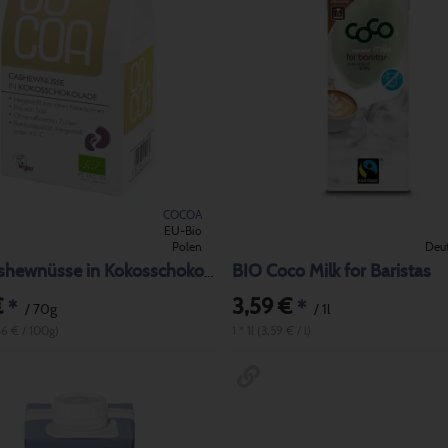
COCOA
EU-Bio
Polen
Deu
BIO Coco Milk for Baristas
BIO Cashewnüsse in Kokosschokolade
€
3,59 €
*
*
/ 70g
/ 1l
86 € / 100g)
1 * 1l (3,59 € / l)