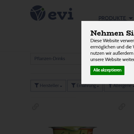
Veggie &
PRODUKTE
Nehmen Sie
Diese Website verwen
Ei Alternativen
1
ermöglichen und die 
nutzen wir außerdem
Pflanzen-Drinks
17
unsere Website weiter
Alle akzeptieren
Hersteller
Ernährung
Allergene