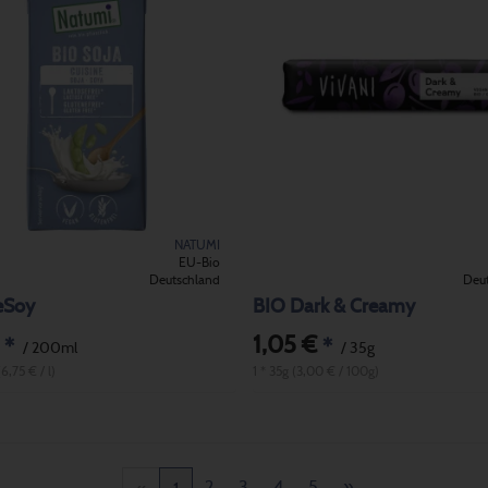
NATUMI
EU-Bio
Deutschland
Deu
eSoy
BIO Dark & Creamy
1,05 €
*
*
/ 200ml
/ 35g
6,75 € / l)
1 * 35g (3,00 € / 100g)
2
3
4
5
»