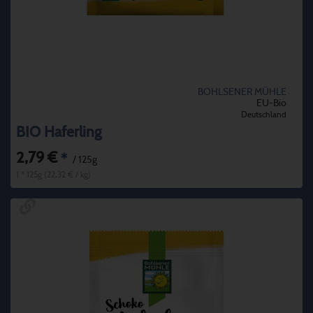
BOHLSENER MÜHLE
EU-Bio
Deutschland
BIO Haferling
2,79 €
*
/ 125g
1 * 125g (22,32 € / kg)