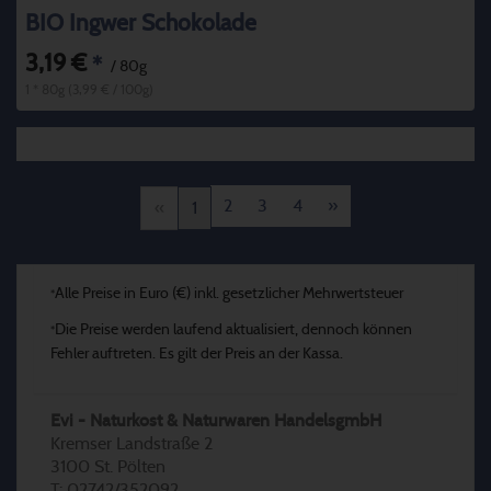
BIO Ingwer Schokolade
3,19 €
*
/ 80g
1 * 80g (3,99 € / 100g)
2
3
4
»
«
1
Alle Preise in Euro (€) inkl. gesetzlicher Mehrwertsteuer
*
Die Preise werden laufend aktualisiert, dennoch können
*
Fehler auftreten. Es gilt der Preis an der Kassa.
Evi - Naturkost & Naturwaren HandelsgmbH
Kremser Landstraße 2
3100 St. Pölten
T: 02742/352092