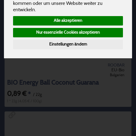
kommen oder um unsere Website weiter zu
entwickeln.
Alle akzeptieren
Nur essenzielle Cookies akzeptieren
Einstellungen ändern
ROOBAR
EU-Bio
Bulgarien
BIO Energy Ball Coconut Guarana
0,89 €
*
/ 22g
1 * 22g (4,05 € / 100g)