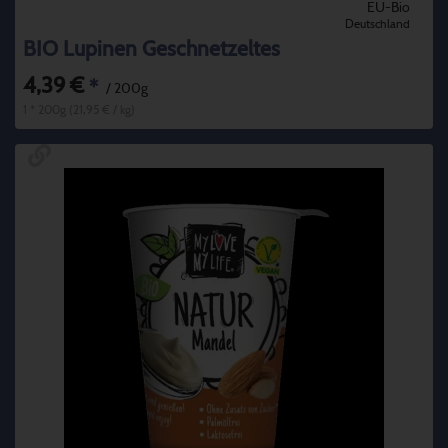
EU-Bio
Deutschland
BIO Lupinen Geschnetzeltes
4,39 €
*
/ 200g
1 * 200g (21,95 € / kg)