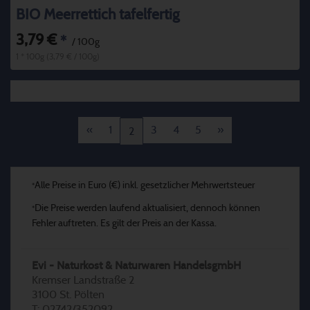
BIO Meerrettich tafelfertig
3,79 €
*
/ 100g
1 * 100g (3,79 € / 100g)
«
1
3
4
5
»
2
Alle Preise in Euro (€) inkl. gesetzlicher Mehrwertsteuer
*
Die Preise werden laufend aktualisiert, dennoch können
*
Fehler auftreten. Es gilt der Preis an der Kassa.
Evi - Naturkost & Naturwaren HandelsgmbH
Kremser Landstraße 2
3100 St. Pölten
T: 02742/352092