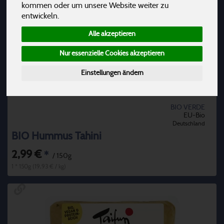
kommen oder um unsere Website weiter zu
entwickeln.
Alle akzeptieren
Nur essenzielle Cookies akzeptieren
Einstellungen ändern
BIO VERDE
EU-Bio
Deutschland
BIO Hummus Tahini
2,99 €
*
/ 150g
1 * 150g (19,93 € / kg)