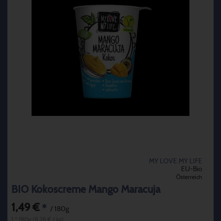
MY LOVE MY LIFE
EU-Bio
Österreich
BIO Kokoscreme Mango Maracuja
1,49 €
*
/ 180g
1 * 180g (8,28 € / kg)