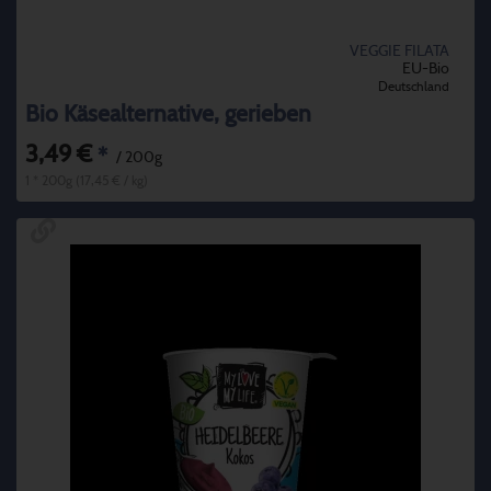
VEGGIE FILATA
EU-Bio
Deutschland
Bio Käsealternative, gerieben
3,49 €
*
/ 200g
1 * 200g (17,45 € / kg)