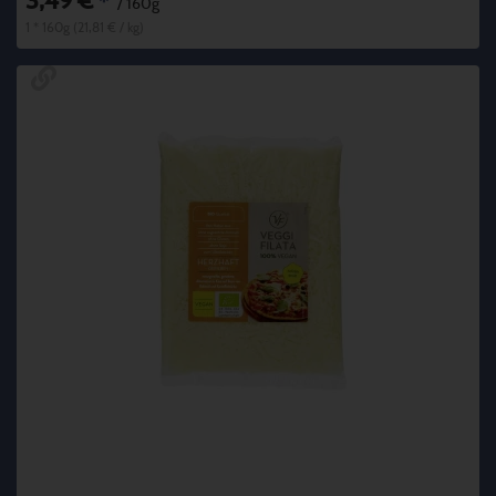
3,49 €
*
/ 160g
1 * 160g (21,81 € / kg)