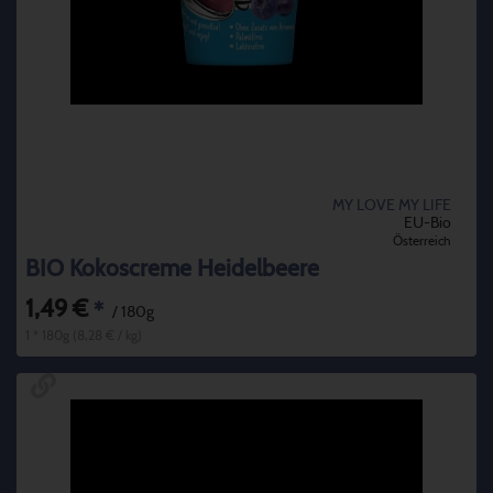
MY LOVE MY LIFE
EU-Bio
Österreich
BIO Kokoscreme Heidelbeere
1,49 €
*
/ 180g
1 * 180g (8,28 € / kg)