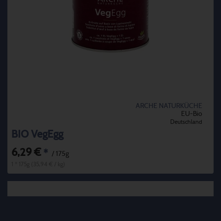
ARCHE NATURKÜCHE
EU-Bio
Deutschland
BIO VegEgg
6,29 €
*
/ 175g
1 * 175g (35,94 € / kg)