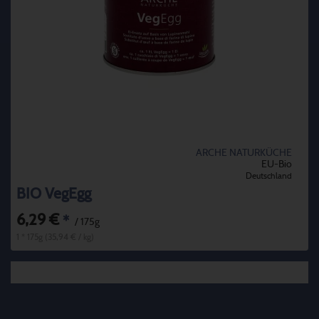
ARCHE NATURKÜCHE
EU-Bio
Deutschland
BIO VegEgg
6,29 €
*
/ 175g
1 * 175g (35,94 € / kg)