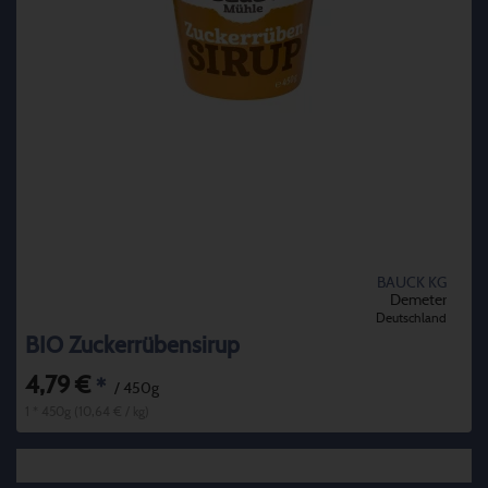
BAUCK KG
Demeter
Deutschland
BIO Zuckerrübensirup
4,79 €
*
/ 450g
1 * 450g (10,64 € / kg)