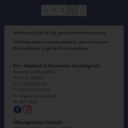
«
1
2
3
»
Alle Preise in Euro (€) inkl. gesetzlicher Mehrwertsteuer
*
Die Preise werden laufend aktualisiert, dennoch können
*
Fehler auftreten. Es gilt der Preis an der Kassa.
Evi - Naturkost & Naturwaren HandelsgmbH
Kremser Landstraße 2
3100 St. Pölten
T: 02742/352092
F: 02742/3520924
M: evi@evinaturkost.at
AT-BIO-402
Öffnungszeiten Geschäft: