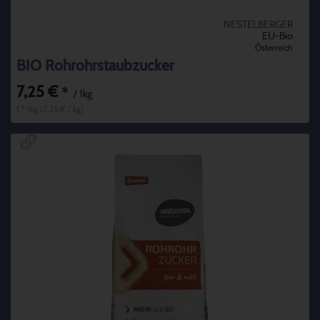
NESTELBERGER
EU-Bio
Österreich
BIO Rohrohrstaubzucker
7,25 €
*
/ 1kg
1 * 1kg (7,25 € / kg)