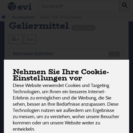
Produkt
Zucker, Süß- &
Vorratsschrank
Zucker, Süß- & Geliermittel
Geliermittel
33 von 3242
12
Alternative Süßmittel
2
Dicksäfte & Sirup
10
Nehmen Sie Ihre Cookie-
Einstellungen vor
Geliermittel
6
Diese Website verwendet Cookies und Targeting
Technologien, um Ihnen ein besseres Internet-
Zucker
15
Erlebnis zu ermöglichen und die Werbung, die Sie
sehen, besser an Ihre Bedürfnisse anzupassen. Diese
Technologien nutzen wir außerdem um Ergebnisse
zu messen, um zu verstehen, woher unsere Besucher
Hersteller
Ernährung
Allergene
kommen oder um unsere Website weiter zu
entwickeln.