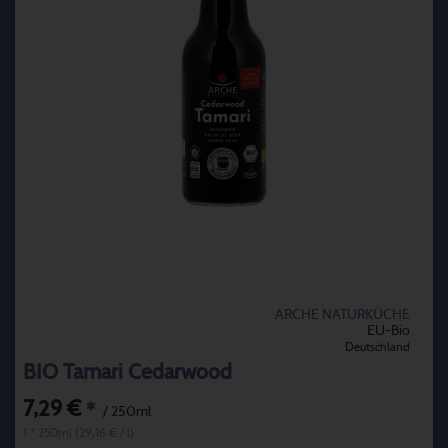
ARCHE NATURKÜCHE
EU-Bio
Deutschland
BIO Tamari Cedarwood
7,29 €
*
/ 250ml
1 * 250ml (29,16 € / l)