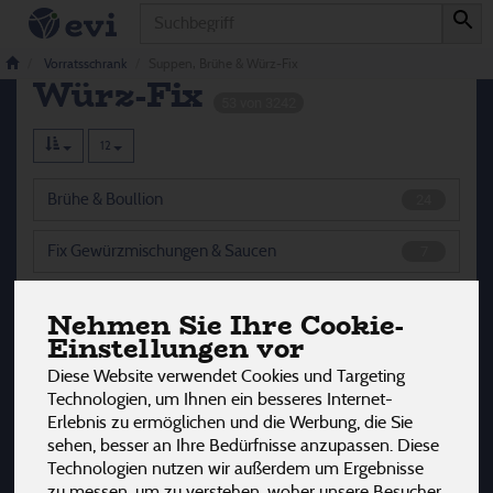
Produkt
Suppen, Brühe &
Vorratsschrank
Suppen, Brühe & Würz-Fix
Würz-Fix
53 von 3242
12
Brühe & Boullion
24
Fix Gewürzmischungen & Saucen
7
Hefeflocken & Flüssigwürze
11
Nehmen Sie Ihre Cookie-
Einstellungen vor
Würzpasten
11
Diese Website verwendet Cookies und Targeting
Technologien, um Ihnen ein besseres Internet-
Erlebnis zu ermöglichen und die Werbung, die Sie
sehen, besser an Ihre Bedürfnisse anzupassen. Diese
Hersteller
Ernährung
Allergene
Technologien nutzen wir außerdem um Ergebnisse
zu messen, um zu verstehen, woher unsere Besucher