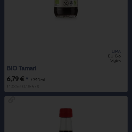
LIMA
EU-Bio
Belgien
BIO Tamari
6,79 €
*
/ 250ml
1 * 250ml (27,16 € / l)