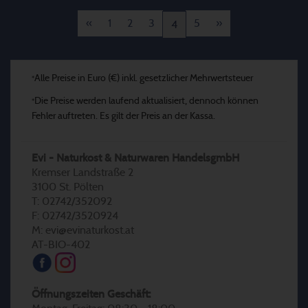
«
1
2
3
5
»
4
Alle Preise in Euro (€) inkl. gesetzlicher Mehrwertsteuer
*
Die Preise werden laufend aktualisiert, dennoch können
*
Fehler auftreten. Es gilt der Preis an der Kassa.
Evi - Naturkost & Naturwaren HandelsgmbH
Kremser Landstraße 2
3100 St. Pölten
T: 02742/352092
F: 02742/3520924
M: evi@evinaturkost.at
AT-BIO-402
Öffnungszeiten Geschäft: