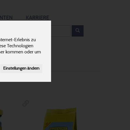
12
ANTEN
KARRIERE
rodukt
ternet-Erlebnis zu
Hefeflocken & Flüssigwürze
11
iese Technologien
cher kommen oder um
Einstellungen ändern