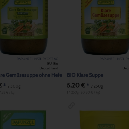
RAPUNZEL NATURKOST AG
RAPUNZEL NATUR
EU-Bio
Deutschland
Deu
are Gemüsesuppe ohne Hefe
BIO Klare Suppe
€
5,20 €
*
*
/ 300g
/ 250g
7,33 € / kg)
1 * 250g (20,80 € / kg)