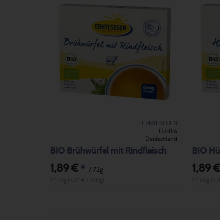
ERNTESEGEN
EU-Bio
Deutschland
BIO Brühwürfel mit Rindfleisch
BIO Hü
1,89 €
1,89 €
*
/ 72g
1 * 72g (2,61 € / 100g)
1 * 66g (2,