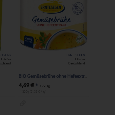
KOST AG
ERNTESEGEN
EU-Bio
EU-Bio
tschland
Deutschland
BIO Gemüsebrühe ohne Hefeextrakt
4,69 €
*
/ 220g
1 * 220g (21,32 € / kg)