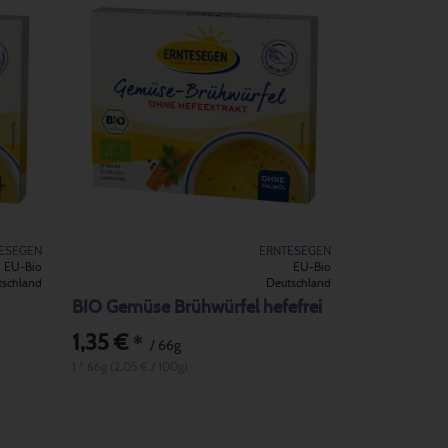
ESEGEN
ERNTESEGEN
EU-Bio
EU-Bio
tschland
Deutschland
BIO Gemüse Brühwürfel hefefrei
1,35 €
*
/ 66g
1 * 66g (2,05 € / 100g)