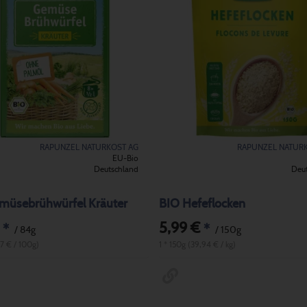
RAPUNZEL NATURKOST AG
RAPUNZEL NATUR
EU-Bio
Deutschland
Deu
müsebrühwürfel Kräuter
BIO Hefeflocken
5,99 €
*
*
/ 84g
/ 150g
37 € / 100g)
1 * 150g (39,94 € / kg)