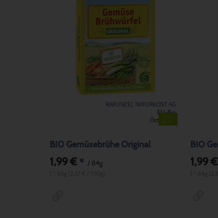
RAPUNZEL NATURKOST AG
EU-Bio
Österreich
BIO Gemüsebrühe Original
BIO Ge
1,99 €
1,99 €
*
/ 84g
1 * 84g (2,37 € / 100g)
1 * 84g (2,