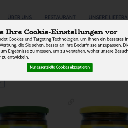
Brühe &
ÜBER UNS
RESTAURANT
UNSERE LIEFER
P
x
 Ihre Cookie-Einstellungen vor
det Cookies und Targeting Technologien, um Ihnen ein besseres In
Fix Gewürzmischungen & Saucen
7
Werbung, die Sie sehen, besser an Ihre Bedürfnisse anzupassen. D
53 von 3242
 um Ergebnisse zu messen, um zu verstehen, woher unsere Besu
 zu entwickeln.
Nur essenzielle Cookies akzeptieren