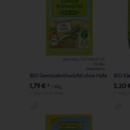
RAPUNZEL NATURKOST AG
EU-Bio
Deutschland
BIO Gemüsebrühwürfel ohne Hefe
BIO Kl
1,79 €
5,20 
*
/ 80g
1 * 80g (2,24 € / 100g)
1 * 300g (1