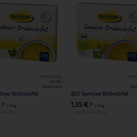
ERNTESEGEN
ERNT
EU-Bio
Deutschland
Deu
hner Brühwürfel
BIO Gemüse Brühwürfel
1,35 €
*
*
/ 66g
/ 66g
86 € / 100g)
1 * 66g (2,05 € / 100g)