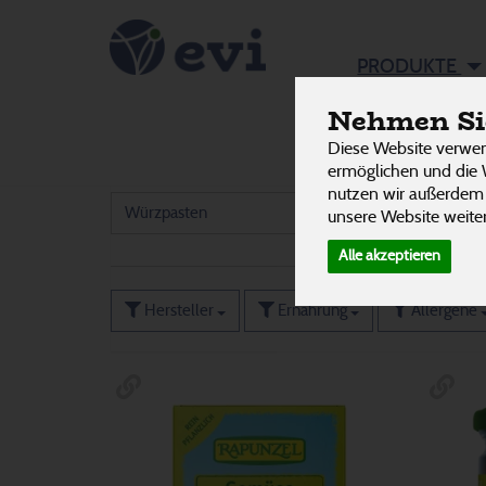
Suppen, 
PRODUKTE
Würz-Fi
Nehmen Sie
Diese Website verwen
Brühe & Boullion
24
ermöglichen und die 
nutzen wir außerdem
Würzpasten
11
unsere Website weiter
Alle akzeptieren
Hersteller
Ernährung
Allergene