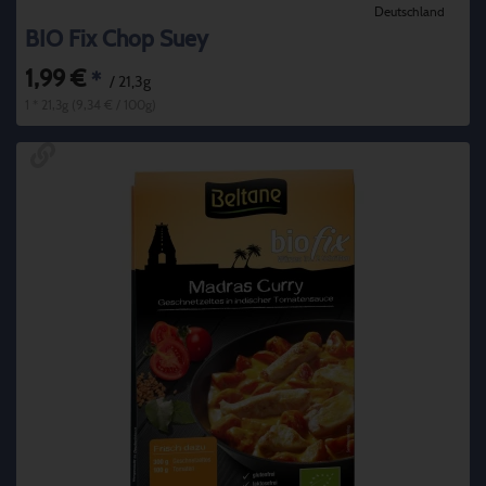
Deutschland
BIO Fix Chop Suey
1,99 €
*
/ 21,3g
1 * 21,3g (9,34 € / 100g)