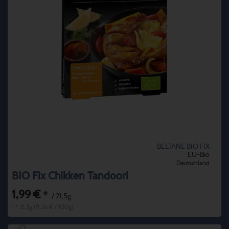
BELTANE BIO FIX
EU-Bio
Deutschland
BIO Fix Chikken Tandoori
1,99 €
*
/ 21,5g
1 * 21,5g (9,26 € / 100g)