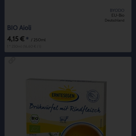
BYODO
EU-Bio
Deutschland
BIO Aioli
4,15 €
*
/ 250ml
1 * 250ml (16,60 € / l)