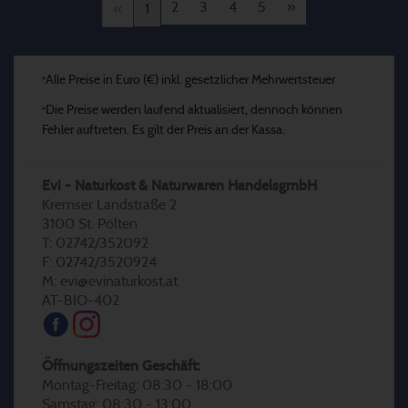
2
3
4
5
»
«
1
Alle Preise in Euro (€) inkl. gesetzlicher Mehrwertsteuer
*
Die Preise werden laufend aktualisiert, dennoch können
*
Fehler auftreten. Es gilt der Preis an der Kassa.
Evi - Naturkost & Naturwaren HandelsgmbH
Kremser Landstraße 2
3100 St. Pölten
T: 02742/352092
F: 02742/3520924
M: evi@evinaturkost.at
AT-BIO-402
Öffnungszeiten Geschäft:
Montag-Freitag: 08:30 - 18:00
Samstag: 08:30 - 13:00