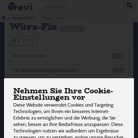
Produkt
Suppen, Brühe &
Vorratsschrank
Suppen, Brühe & Würz-Fix
Würz-Fix
53 von 3242
12
Brühe & Boullion
24
Fix Gewürzmischungen & Saucen
7
Hefeflocken & Flüssigwürze
11
Nehmen Sie Ihre Cookie-
Einstellungen vor
Würzpasten
11
Diese Website verwendet Cookies und Targeting
Technologien, um Ihnen ein besseres Internet-
Erlebnis zu ermöglichen und die Werbung, die Sie
sehen, besser an Ihre Bedürfnisse anzupassen. Diese
Hersteller
Ernährung
Allergene
Technologien nutzen wir außerdem um Ergebnisse
zu messen, um zu verstehen, woher unsere Besucher