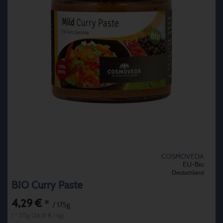
COSMOVEDA
EU-Bio
Deutschland
BIO Curry Paste
4,29 €
*
/ 175g
1 * 175g (24,51 € / kg)