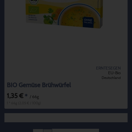
ERNTESEGEN
EU-Bio
Deutschland
BIO Gemüse Brühwürfel
1,35 €
*
/ 66g
1 * 66g (2,05 € / 100g)