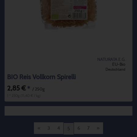
NATURATA E.G.
EU-Bio
Deutschland
BIO Reis Vollkorn Spirelli
2,85 €
*
/ 250g
1 * 250g (11,40 € / kg)
«
3
4
6
7
»
5