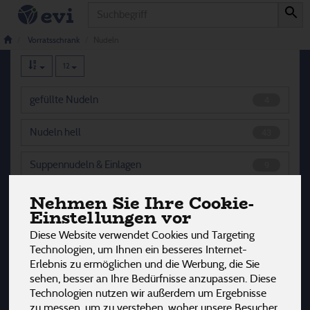
Produkt
Nudeln
74 von 3242
Vorratsschrank
Nudeln
12
gefüllte Nudeln
4
Nudeln hell
43
Suppennudeln & Einlagen
9
Nehmen Sie Ihre Cookie-
Vollkorn Nudeln
18
Einstellungen vor
Diese Website verwendet Cookies und Targeting
Technologien, um Ihnen ein besseres Internet-
Hersteller
Ernährung
Allergene
Erlebnis zu ermöglichen und die Werbung, die Sie
sehen, besser an Ihre Bedürfnisse anzupassen. Diese
Technologien nutzen wir außerdem um Ergebnisse
zu messen, um zu verstehen, woher unsere Besucher