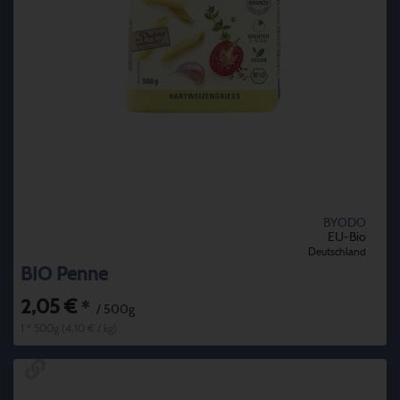
BYODO
EU-Bio
Deutschland
BIO Penne
2,05 €
*
/ 500g
1 * 500g (4,10 € / kg)