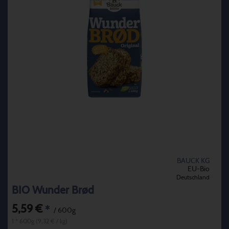
BAUCK KG
EU-Bio
Deutschland
BIO Wunder Brød
5,59 €
*
/ 600g
1 * 600g (9,32 € / kg)