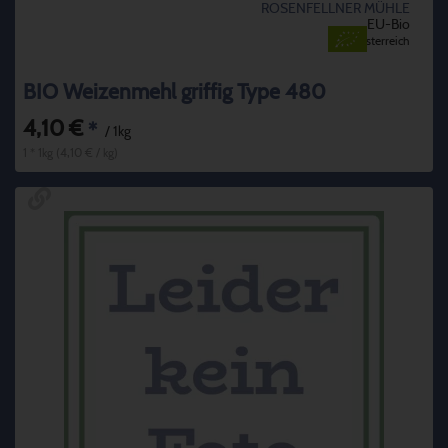
ROSENFELLNER MÜHLE
EU-Bio
Österreich
BIO Weizenmehl griffig Type 480
4,10 €
*
/ 1kg
1 * 1kg (4,10 € / kg)