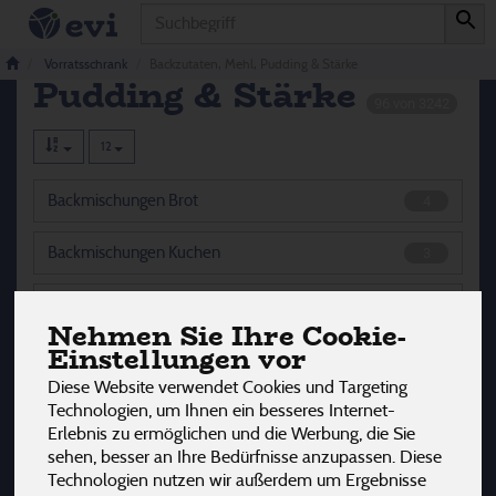
Produkt
Backzutaten, Mehl,
Vorratsschrank
Backzutaten, Mehl, Pudding & Stärke
Pudding & Stärke
96 von 3242
12
Backmischungen Brot
4
Backmischungen Kuchen
3
Back Zutaten
32
Nehmen Sie Ihre Cookie-
Einstellungen vor
Germ & Backtriebmittel
11
Diese Website verwendet Cookies und Targeting
Grieß
10
Technologien, um Ihnen ein besseres Internet-
Erlebnis zu ermöglichen und die Werbung, die Sie
sehen, besser an Ihre Bedürfnisse anzupassen. Diese
Kleie
1
Technologien nutzen wir außerdem um Ergebnisse