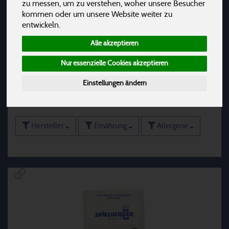
zu messen, um zu verstehen, woher unsere Besucher
Mehl
5
kommen oder um unsere Website weiter zu
entwickeln.
Puddingpulver
3
Alle akzeptieren
Spezialmehl
15
Nur essenzielle Cookies akzeptieren
Stärke & Bindemittel
12
Einstellungen ändern
Hersteller
Ernährung
Allergene