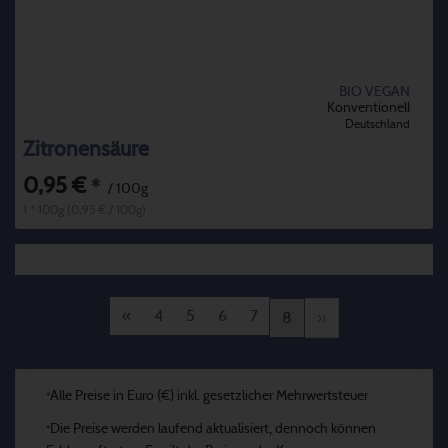
BIO VEGAN
Konventionell
Deutschland
Zitronensäure
0,95 €
*
/ 100g
1 * 100g (0,95 € / 100g)
«
4
5
6
7
8
»
Alle Preise in Euro (€) inkl. gesetzlicher Mehrwertsteuer
*
Die Preise werden laufend aktualisiert, dennoch können
*