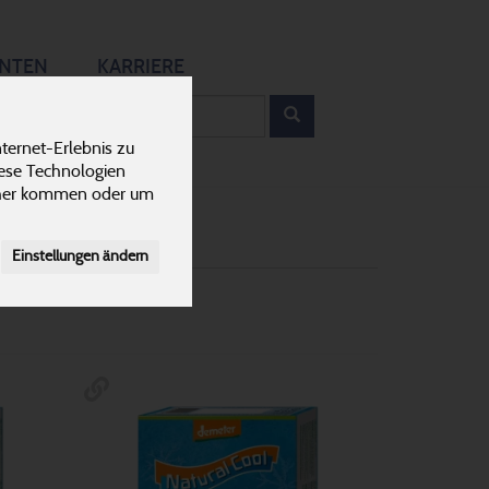
12
ANTEN
KARRIERE
rodukt
ternet-Erlebnis zu
Gemüse
8
iese Technologien
cher kommen oder um
Einstellungen ändern