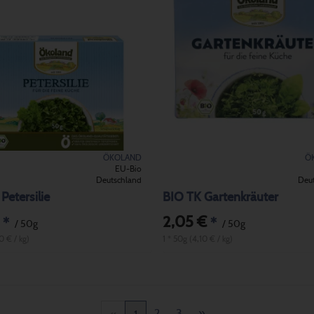
ÖKOLAND
Ö
EU-Bio
Deutschland
Deu
Petersilie
BIO TK Gartenkräuter
2,05 €
*
*
/ 50g
/ 50g
0 € / kg)
1 * 50g (4,10 € / kg)
2
3
»