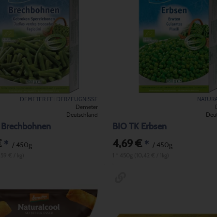
DEMETER FELDERZEUGNISSE
NATUR
Demeter
Deutschland
Deu
 Brechbohnen
BIO TK Erbsen
€
4,69 €
*
*
/ 450g
/ 450g
,59 € / kg)
1 * 450g (10,42 € / 1kg)