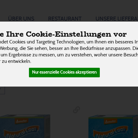
produkte
ÜBER UNS
RESTAURANT
UNSERE LIEFER
P
 Ihre Cookie-Einstellungen vor
det Cookies und Targeting Technologien, um Ihnen ein besseres In
Fertiggerichte
13
Werbung, die Sie sehen, besser an Ihre Bedürfnisse anzupassen. D
 um Ergebnisse zu messen, um zu verstehen, woher unsere Besu
Obst
4
 zu entwickeln.
Nur essenzielle Cookies akzeptieren