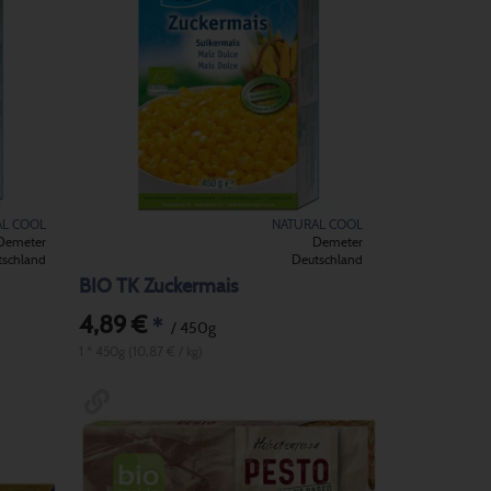
AL COOL
NATURAL COOL
Demeter
Demeter
tschland
Deutschland
BIO TK Zuckermais
4,89 €
*
/ 450g
1 * 450g (10,87 € / kg)