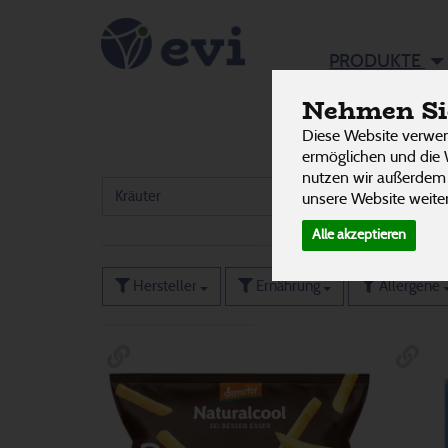
Tiefkühl
PRODUKTE
Nehmen Sie
Diese Website verwen
Eis
4
ermöglichen und die 
32 von 3242
nutzen wir außerdem
Kräuter
3
unsere Website weiter
Alle akzeptieren
Hersteller
Ernährung
Allergene