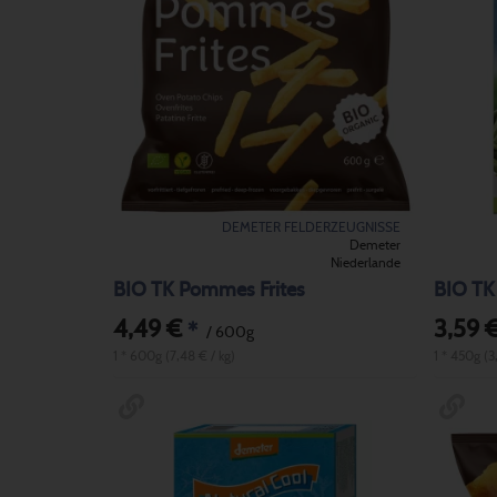
DEMETER FELDERZEUGNISSE
Demeter
Niederlande
BIO TK Pommes Frites
BIO TK
4,49 €
3,59 
*
/ 600g
1 * 600g (7,48 € / kg)
1 * 450g (3