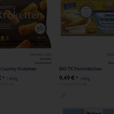
NATURAL COOL
WIL
Demeter
Deutschland
Deu
 Country Kroketten
BIO TK Fischstäbchen
€
9,49 €
*
*
/ 400g
/ 180g
3,73 € / kg)
1 * 180g (52,73 € / kg)