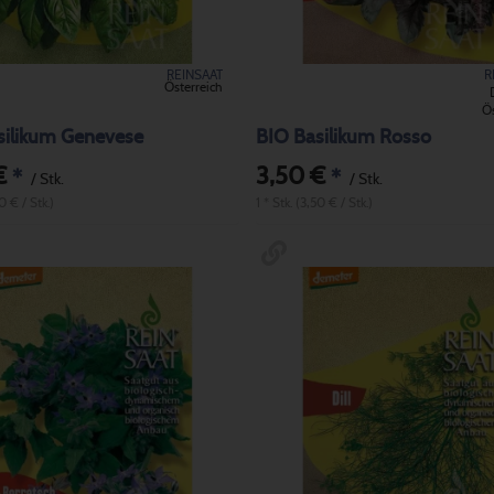
REINSAAT
R
Österreich
Ös
silikum Genevese
BIO Basilikum Rosso
€
3,50 €
*
*
/ Stk.
/ Stk.
50 € / Stk.)
1 * Stk. (3,50 € / Stk.)