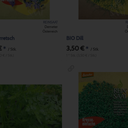
REINSAAT
R
Demeter
Österreich
Ös
rretsch
BIO Dill
€
3,50 €
*
*
/ Stk.
/ Stk.
50 € / Stk.)
1 * Stk. (3,50 € / Stk.)