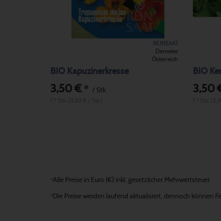
REINSAAT
Demeter
Österreich
BIO Kapuzinerkresse
BIO Ker
3,50 €
3,50 
*
/ Stk.
1 * Stk. (3,50 € / Stk.)
1 * Stk. (3,
Alle Preise in Euro (€) inkl. gesetzlicher Mehrwertsteuer
*
Die Preise werden laufend aktualisiert, dennoch können Fehl
*