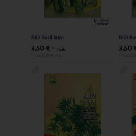
REINSAAT
Österreich
BIO Basilikum
BIO Ba
3,50 €
3,50 
*
/ Stk.
1 * Stk. (3,50 € / Stk)
1 * Stk. (3,