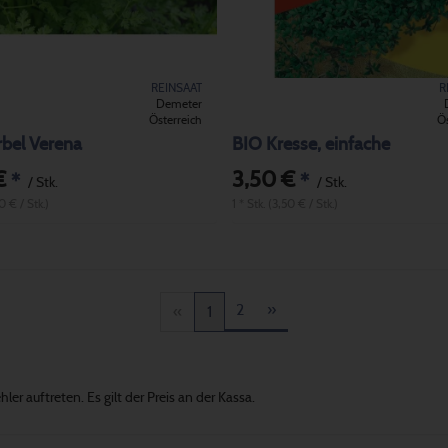
REINSAAT
R
Demeter
Österreich
Ös
bel Verena
BIO Kresse, einfache
€
3,50 €
*
*
/ Stk.
/ Stk.
50 € / Stk.)
1 * Stk. (3,50 € / Stk.)
2
»
«
1
er auftreten. Es gilt der Preis an der Kassa.