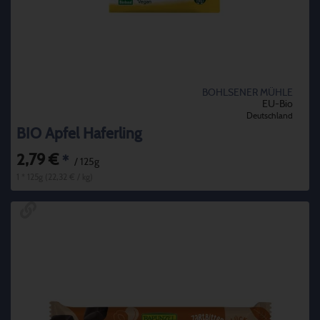
BOHLSENER MÜHLE
EU-Bio
Deutschland
BIO Apfel Haferling
2,79 €
*
/ 125g
1 * 125g (22,32 € / kg)