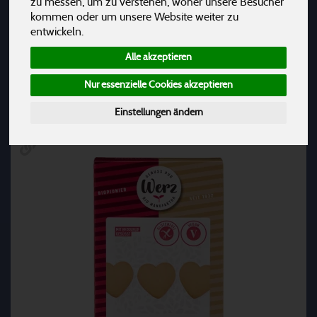
zu messen, um zu verstehen, woher unsere Besucher
kommen oder um unsere Website weiter zu
Zuckerl
10
entwickeln.
Alle akzeptieren
Hersteller
Ernährung
Allergene
Nur essenzielle Cookies akzeptieren
Einstellungen ändern