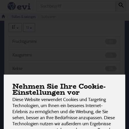
Produkt
Süßwaren
175 von 3242
Süßes & salziges
Süßwaren
12
Fruchtgummi
10
Kaugummi
5
Kekse
28
Riegel
30
Nehmen Sie Ihre Cookie-
Einstellungen vor
Schokolade
71
Diese Website verwendet Cookies und Targeting
Technologien, um Ihnen ein besseres Internet-
Schokoware
17
Erlebnis zu ermöglichen und die Werbung, die Sie
sehen, besser an Ihre Bedürfnisse anzupassen. Diese
Waffeln
4
Technologien nutzen wir außerdem um Ergebnisse