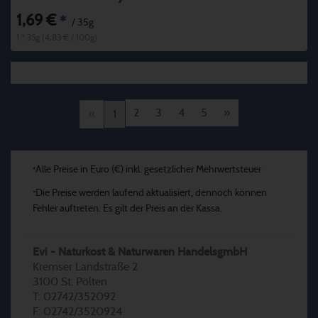
1,69 €
*
/ 35g
1 * 35g (4,83 € / 100g)
2
3
4
5
»
«
1
Alle Preise in Euro (€) inkl. gesetzlicher Mehrwertsteuer
*
Die Preise werden laufend aktualisiert, dennoch können
*
Fehler auftreten. Es gilt der Preis an der Kassa.
Evi - Naturkost & Naturwaren HandelsgmbH
Kremser Landstraße 2
3100 St. Pölten
T: 02742/352092
F: 02742/3520924