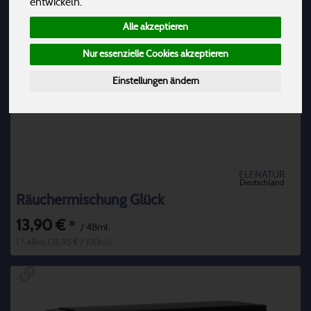
entwickeln.
Alle akzeptieren
Nur essenzielle Cookies akzeptieren
Einstellungen ändern
ELENATUR
Deutschland
Räuchermischung Glück
13,90 €
*
/ 48ml
1 * 48ml (28,95 € / 100ml)