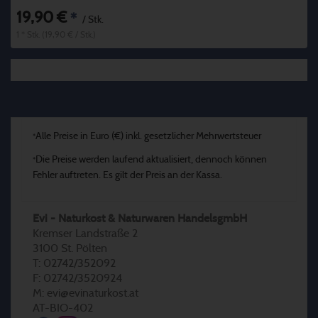
19,90 €
*
/ Stk.
1 * Stk. (19,90 € / Stk.)
Alle Preise in Euro (€) inkl. gesetzlicher Mehrwertsteuer
*
Die Preise werden laufend aktualisiert, dennoch können
*
Fehler auftreten. Es gilt der Preis an der Kassa.
Evi - Naturkost & Naturwaren HandelsgmbH
Kremser Landstraße 2
3100 St. Pölten
T: 02742/352092
F: 02742/3520924
M: evi@evinaturkost.at
AT-BIO-402