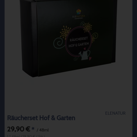
ELENATUR
Räucherset Hof & Garten
29,90 €
*
/ 48ml
1 * 48ml (29,90 € / Stk.)