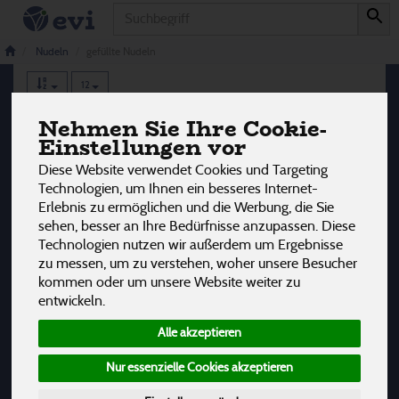
Produkt
gefüllte Nudeln
4 von 3242
Nudeln
gefüllte Nudeln
12
Nehmen Sie Ihre Cookie-
Hersteller
Ernährung
Allergene
Einstellungen vor
Diese Website verwendet Cookies und Targeting
Technologien, um Ihnen ein besseres Internet-
Erlebnis zu ermöglichen und die Werbung, die Sie
sehen, besser an Ihre Bedürfnisse anzupassen. Diese
Technologien nutzen wir außerdem um Ergebnisse
zu messen, um zu verstehen, woher unsere Besucher
kommen oder um unsere Website weiter zu
entwickeln.
Alle akzeptieren
Nur essenzielle Cookies akzeptieren