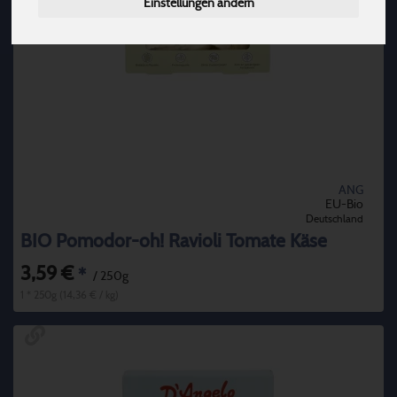
Einstellungen ändern
ANG
EU-Bio
Deutschland
BIO Pomodor-oh! Ravioli Tomate Käse
3,59 €
*
/ 250g
1 * 250g (14,36 € / kg)