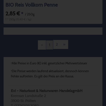
BIO Reis Vollkorn Penne
2,85 €
*
/ 250g
1 * 250g (11,40 € / kg)
2
»
«
1
Alle Preise in Euro (€) inkl. gesetzlicher Mehrwertsteuer
*
Die Preise werden laufend aktualisiert, dennoch können
*
Fehler auftreten. Es gilt der Preis an der Kassa.
Evi - Naturkost & Naturwaren HandelsgmbH
Kremser Landstraße 2
3100 St. Pölten
T: 02742/352092