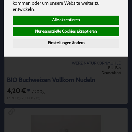
kommen oder um unsere Website weiter zu
entwickeln.
Alle akzeptieren
Nur essenzielle Cookies akzeptieren
Einstellungen ändern
WERZ NATURKORNMÜHLE
EU-Bio
Deutschland
BIO Buchweizen Vollkorn Nudeln
4,20 €
*
/ 200g
1 * 200g (21,00 € / kg)