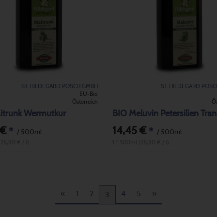
ST. HILDEGARD POSCH GMBH
ST. HILDEGARD POS
EU-Bio
Österreich
Ös
itrunk Wermutkur
BIO Meluvin Petersilien Tran
 €
14,45 €
*
*
/ 500ml
/ 500ml
28,90 € / l)
1 * 500ml (28,90 € / l)
«
1
2
4
5
»
3