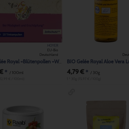
HOYER
EU-Bio
Deutschland
Deu
BIO Gelée Royal +Blütenpollen +Weizenkeime
 €
4,79 €
*
*
/ 100ml
/ 30g
(12,99 € / 100ml)
1 * 30g (15,97 € / 100g)