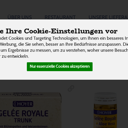
sergänzung
ÜBER UNS
RESTAURANT
UNSERE LIEFER
P
 Ihre Cookie-Einstellungen vor
det Cookies und Targeting Technologien, um Ihnen ein besseres In
Kapseln & Tabletten
36
Werbung, die Sie sehen, besser an Ihre Bedürfnisse anzupassen. D
 um Ergebnisse zu messen, um zu verstehen, woher unsere Besu
 zu entwickeln.
Nur essenzielle Cookies akzeptieren