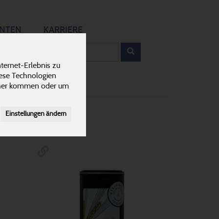
12
ANTEN
KARRIERE
rodukt
ternet-Erlebnis zu
Pulver & Trocken
25
iese Technologien
cher kommen oder um
Einstellungen ändern