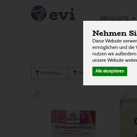
Nahrung
PRODUKTE
Nehmen Sie
Diese Website verwen
Flüssig
63
ermöglichen und die 
124 von 3242
nutzen wir außerdem
unsere Website weiter
Alle akzeptieren
Hersteller
Ernährung
Allergene