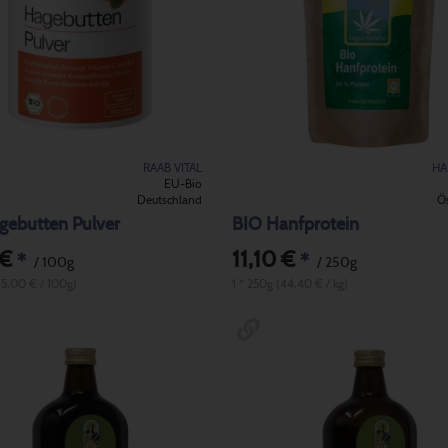
RAAB VITAL
HA
EU-Bio
Deutschland
Ös
gebutten Pulver
BIO Hanfprotein
 €
11,10 €
*
*
/ 100g
/ 250g
75,00 € / 100g)
1 * 250g (44,40 € / kg)