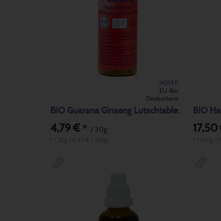
HOYER
EU-Bio
Deutschland
BIO Ha
BIO Guarana Ginseng Lutschtabletten
4,79 €
17,50
*
/ 30g
1 * 30g (15,97 € / 100g)
1 * 100g (1