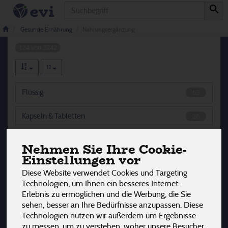
Produkt
Nahrungsergänzung
Gesunde Ernährung
Nahrungsergänzung
124 von 3242
12
Flüssig
63
Kapseln & Tabletten
36
Pulver & Trocken
25
Nehmen Sie Ihre Cookie-
Einstellungen vor
Diese Website verwendet Cookies und Targeting
Technologien, um Ihnen ein besseres Internet-
Hersteller
Ernährung
Allergene
Erlebnis zu ermöglichen und die Werbung, die Sie
sehen, besser an Ihre Bedürfnisse anzupassen. Diese
Technologien nutzen wir außerdem um Ergebnisse
zu messen, um zu verstehen, woher unsere Besucher