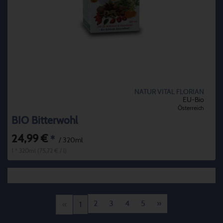
NATUR VITAL FLORIAN
EU-Bio
Österreich
BIO Bitterwohl
24,99 €
*
/ 320ml
1 * 320ml (75,72 € / l)
2
3
4
5
»
«
1