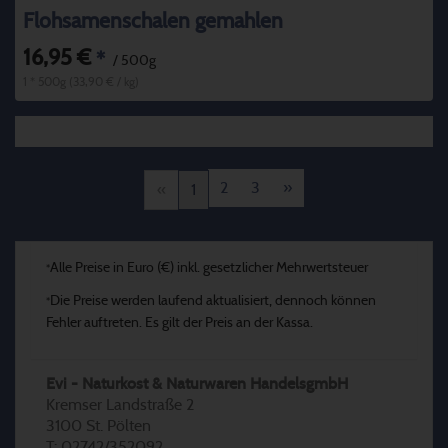
Flohsamenschalen gemahlen
16,95 €
*
/ 500g
1 * 500g (33,90 € / kg)
2
3
»
«
1
Alle Preise in Euro (€) inkl. gesetzlicher Mehrwertsteuer
*
Die Preise werden laufend aktualisiert, dennoch können
*
Fehler auftreten. Es gilt der Preis an der Kassa.
Evi - Naturkost & Naturwaren HandelsgmbH
Kremser Landstraße 2
3100 St. Pölten
T: 02742/352092