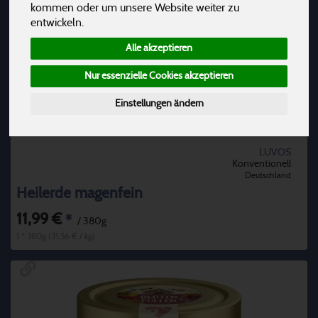
kommen oder um unsere Website weiter zu
entwickeln.
Alle akzeptieren
Nur essenzielle Cookies akzeptieren
Einstellungen ändern
LUVOS
Konventionell
Deutschland
Heilerde magenfein
11,99 €
*
/ 380g
1 * 380g (31,56 € / kg)