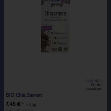
GOVINDA
EU-Bio
Deutschland
BIO Chia Samen
7,45 €
*
/ 450g
1 * 450g (16,55 € / kg)