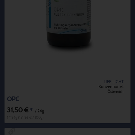
LIFE LIGHT
Konventionell
Österreich
OPC
31,50 €
*
/ 24g
1 * 24g (131,26 € / 100g)