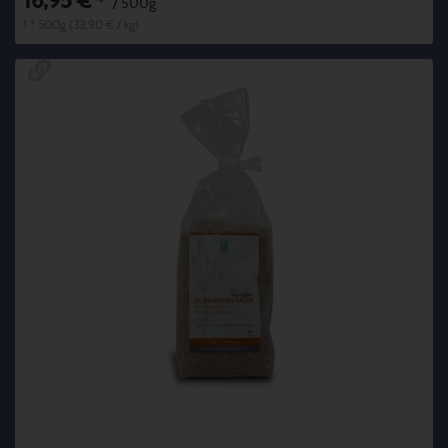
16,95 €
*
/ 500g
1 * 500g (33,90 € / kg)