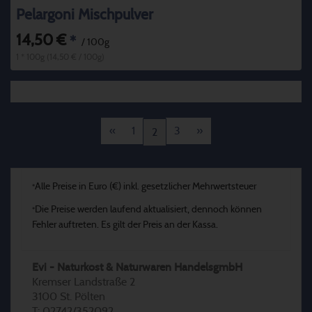
Pelargoni Mischpulver
14,50 €
*
/ 100g
1 * 100g (14,50 € / 100g)
«
1
3
»
2
Alle Preise in Euro (€) inkl. gesetzlicher Mehrwertsteuer
*
Die Preise werden laufend aktualisiert, dennoch können
*
Fehler auftreten. Es gilt der Preis an der Kassa.
Evi - Naturkost & Naturwaren HandelsgmbH
Kremser Landstraße 2
3100 St. Pölten
T: 02742/352092