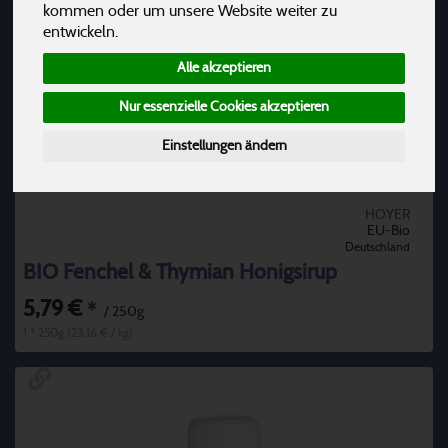
kommen oder um unsere Website weiter zu
entwickeln.
Alle akzeptieren
Nur essenzielle Cookies akzeptieren
Einstellungen ändern
HOYER
EU-Bio
Deutschland
BIO Fenchel & Thymian Honigsirup
5,79 €
*
/ 250g
1 * 250g (23,16 € / kg)