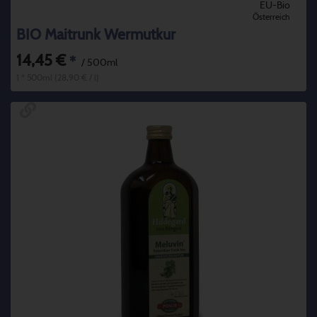
EU-Bio
Österreich
BIO Maitrunk Wermutkur
14,45 €
*
/ 500ml
1 * 500ml (28,90 € / l)