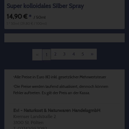
Super kolloidales Silber Spray
14,90 €
*
/ 50ml
1 * 50ml (29,80 € / 100ml)
2
3
4
5
»
«
1
Alle Preise in Euro (€) inkl. gesetzlicher Mehrwertsteuer
*
Die Preise werden laufend aktualisiert, dennoch können
*
Fehler auftreten. Es gilt der Preis an der Kassa.
Evi - Naturkost & Naturwaren HandelsgmbH
Kremser Landstraße 2
3100 St. Pölten
T: 02742/352092