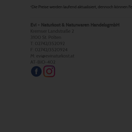
Die Preise werden laufend aktualisiert, dennoch können Fehl
*
Evi - Naturkost & Naturwaren HandelsgmbH
Kremser Landstraße 2
3100 St. Pölten
T: 02742/352092
F: 02742/3520924
M: evi@evinaturkost.at
AT-BIO-402