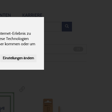
12
ANTEN
KARRIERE
rodukt
ternet-Erlebnis zu
Kosmetiktücher, -pads & Wattestäbchen
6
iese Technologien
cher kommen oder um
Zahnbürsten
23
Einstellungen ändern