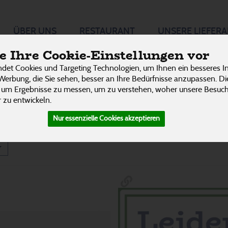
Kosmetik,
ÜBER UNS
RESTAURANT
UNSERE LIEFER
P
 Ihre Cookie-Einstellungen vor
 Hygiene
det Cookies und Targeting Technologien, um Ihnen ein besseres In
Kämme, Bürsten & Co
13
Werbung, die Sie sehen, besser an Ihre Bedürfnisse anzupassen. D
48 von 3242
 um Ergebnisse zu messen, um zu verstehen, woher unsere Besu
 zu entwickeln.
Taschentücher
2
Nur essenzielle Cookies akzeptieren