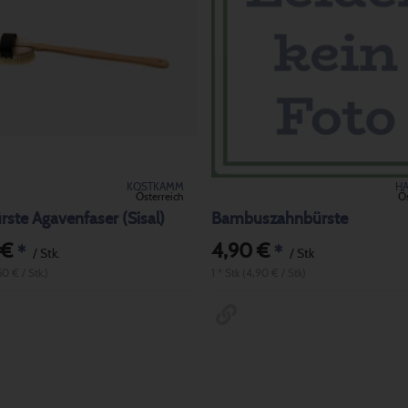
KOSTKAMM
H
Österreich
Ös
ste Agavenfaser (Sisal)
Bambuszahnbürste
 €
4,90 €
*
*
/ Stk.
/ Stk
50 € / Stk.)
1 * Stk (4,90 € / Stk)