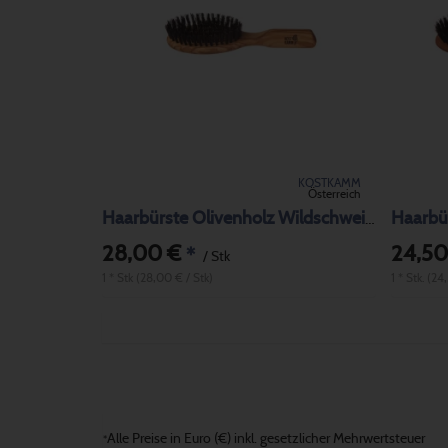
KOSTKAMM
Österreich
Haarbür
Haarbürste Olivenholz Wildschweinborste
28,00 €
24,50
*
/ Stk
1 * Stk (28,00 € / Stk)
1 * Stk. (24
Alle Preise in Euro (€) inkl. gesetzlicher Mehrwertsteuer
*