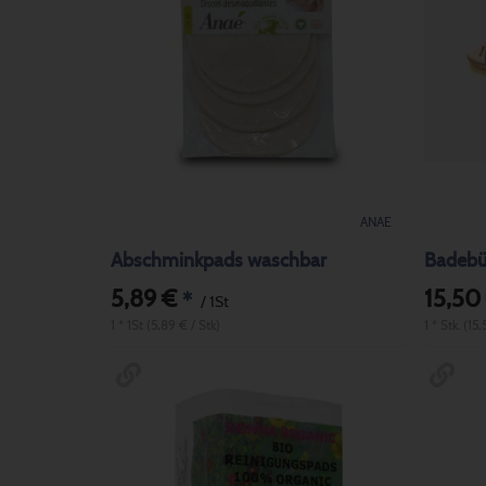
ANAE
Abschminkpads waschbar
Badebür
5,89 €
15,50
*
/ 1St
1 * 1St (5,89 € / Stk)
1 * Stk. (15,