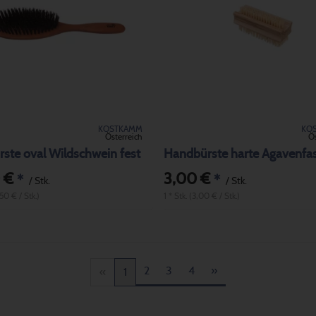
KOSTKAMM
KO
Österreich
Ös
ste oval Wildschwein fest
Handbürste harte Agavenfa
 €
3,00 €
*
*
/ Stk.
/ Stk.
,50 € / Stk.)
1 * Stk. (3,00 € / Stk.)
2
3
4
»
«
1