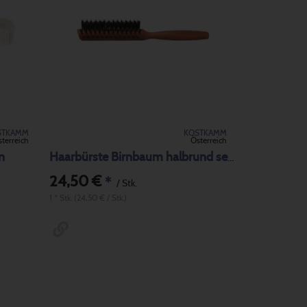
STKAMM
KOSTKAMM
terreich
Österreich
n
Haarbürste Birnbaum halbrund sehr hart
24,50 €
*
/ Stk.
1 * Stk. (24,50 € / Stk.)