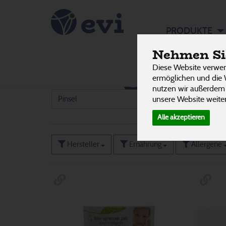
Rund um 
PRODUKTE
Nehmen Sie
Pflege &
Diese Website verwen
Hygieneartikel
3
ermöglichen und die 
nutzen wir außerdem
unsere Website weiter
Pinsel
1
Alle akzeptieren
Hersteller
Ernährung
Allergene