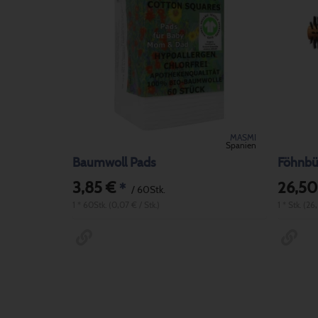
MASMI
Spanien
Baumwoll Pads
Föhnbür
3,85 €
26,50
*
/ 60Stk.
1 * 60Stk. (0,07 € / Stk.)
1 * Stk. (26