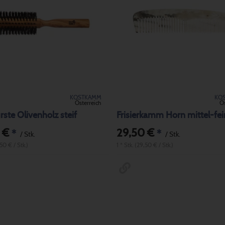
KOSTKAMM
KO
Österreich
Ös
ste Olivenholz steif
Frisierkamm Horn mittel-fei
 €
29,50 €
*
*
/ Stk.
/ Stk.
,50 € / Stk.)
1 * Stk. (29,50 € / Stk.)