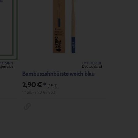
AUTSINN
HYDROPHIL
terreich
Deutschland
Bambuszahnbürste weich blau
2,90 €
*
/ Stk.
1 * Stk. (2,90 € / Stk.)