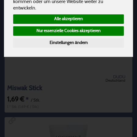
kommen oder um unsere Website weiter zu
entwickeln.
Alle akzeptieren
Nur essenzielle Cookies akzeptieren
Einstellungen ändern
DUDU
Deutschland
Miswak Stick
1,69 €
*
/ Stk.
1 * Stk. (1,69 € / Stk.)