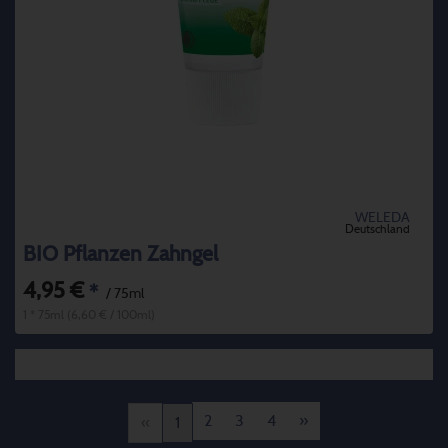
WELEDA
Deutschland
BIO Pflanzen Zahngel
4,95 €
*
/ 75ml
1 * 75ml (6,60 € / 100ml)
2
3
4
»
«
1