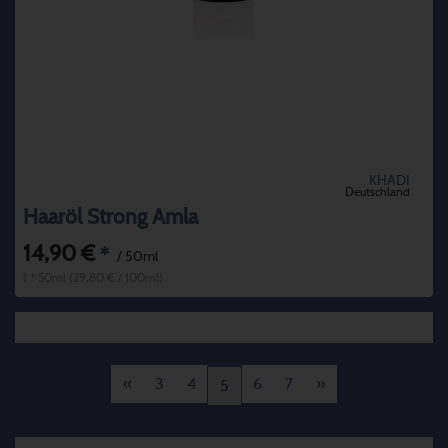
KHADI
Deutschland
Haaröl Strong Amla
14,90 €
*
/ 50ml
1 * 50ml (29,80 € / 100ml)
«
3
4
6
7
»
5