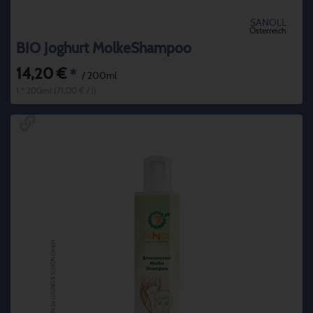
SANOLL
Österreich
BIO Joghurt MolkeShampoo
14,20 €
*
/ 200ml
1 * 200ml (71,00 € / l)