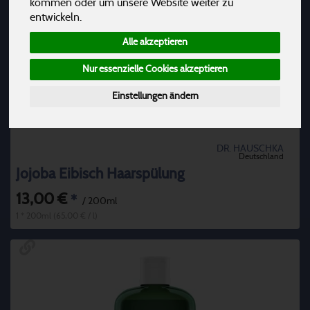
kommen oder um unsere Website weiter zu
entwickeln.
Alle akzeptieren
Nur essenzielle Cookies akzeptieren
Einstellungen ändern
DR. HAUSCHKA
Deutschland
Jojoba Eibisch Haarspülung
13,00 €
*
/ 200ml
1 * 200ml (65,00 € / l)