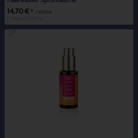
Haarwasser Sprühflasche
14,70 €
*
/ 200ml
1 * 200ml (73,50 € / l)