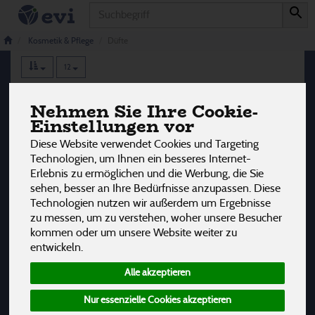
Produkt
Düfte
5 von 3242
Kosmetik & Pflege
Düfte
12
Hersteller
Ernährung
Allergene
Nehmen Sie Ihre Cookie-
Einstellungen vor
Diese Website verwendet Cookies und Targeting
Technologien, um Ihnen ein besseres Internet-
Erlebnis zu ermöglichen und die Werbung, die Sie
sehen, besser an Ihre Bedürfnisse anzupassen. Diese
Technologien nutzen wir außerdem um Ergebnisse
zu messen, um zu verstehen, woher unsere Besucher
kommen oder um unsere Website weiter zu
entwickeln.
Alle akzeptieren
Nur essenzielle Cookies akzeptieren