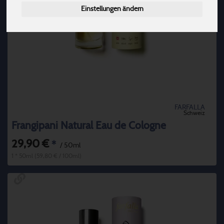
Einstellungen ändern
FARFALLA
Schweiz
Frangipani Natural Eau de Cologne
29,90 €
*
/ 50ml
1 * 50ml (59,80 € / 100ml)