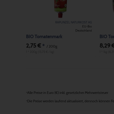
RAPUNZEL NATURKOST AG
EU-Bio
Deutschland
BIO Tomatenmark
BIO To
2,75 €
8,29 
*
/ 200g
1 * 200g (13,75 € / kg)
1 * 1kg (8,2
Alle Preise in Euro (€) inkl. gesetzlicher Mehrwertsteuer
*
Die Preise werden laufend aktualisiert, dennoch können Fehl
*