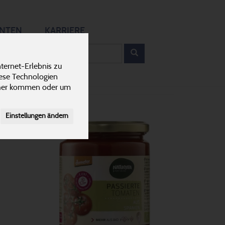
12
ANTEN
KARRIERE
rodukt
ternet-Erlebnis zu
iese Technologien
cher kommen oder um
Einstellungen ändern