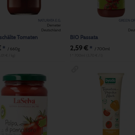
NATURATA E.G.
GREEN O
Demeter
Deutschland
Deu
schälte Tomaten
BIO Passata
€
2,59 €
*
*
/ 660g
/ 700ml
,01 € / kg)
1 * 700ml (3,70 € / l)