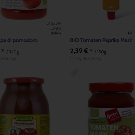
LA SELVA
EU-Bio
Italien
Deu
lpa di pomodoro
BIO Tomaten Paprika Mark
2,39 €
*
*
/ 340g
/ 150g
,64 € / kg)
1 * 150g (15,93 € / kg)