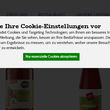
 &
ÜBER UNS
RESTAURANT
UNSERE LIEFER
P
 Ihre Cookie-Einstellungen vor
nmark
det Cookies und Targeting Technologien, um Ihnen ein besseres In
Werbung, die Sie sehen, besser an Ihre Bedürfnisse anzupassen. D
15 von 3242
 um Ergebnisse zu messen, um zu verstehen, woher unsere Besu
 zu entwickeln.
Nur essenzielle Cookies akzeptieren