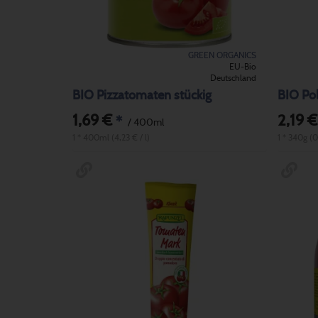
GREEN ORGANICS
EU-Bio
Deutschland
BIO Pizzatomaten stückig
BIO Po
1,69 €
2,19 €
*
/ 400ml
1 * 400ml (4,23 € / l)
1 * 340g (0