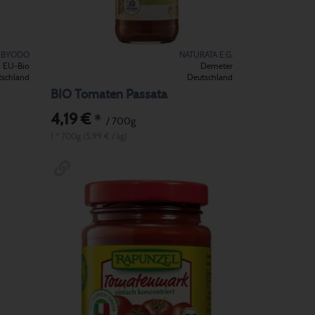
BYODO
NATURATA E.G.
EU-Bio
Demeter
tschland
Deutschland
BIO Tomaten Passata
4,19 €
*
/ 700g
1 * 700g (5,99 € / kg)