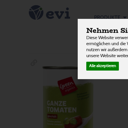
Tomaten
PRODUKTE
Nehmen Sie
Tomate
Diese Website verwen
Hersteller
Ernährung
Allergene
ermöglichen und die 
nutzen wir außerdem
unsere Website weiter
Alle akzeptieren