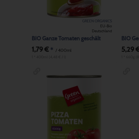
GREEN ORGANICS
EU-Bio
Deutschland
BIO Ganze Tomaten geschält
BIO Ge
1,79 €
5,29 
*
/ 400ml
1 * 400ml (4,48 € / l)
1 * 660g (8