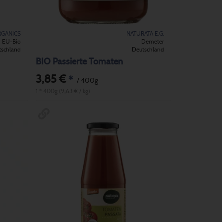
RGANICS
NATURATA E.G.
EU-Bio
Demeter
tschland
Deutschland
BIO Passierte Tomaten
3,85 €
*
/ 400g
1 * 400g (9,63 € / kg)