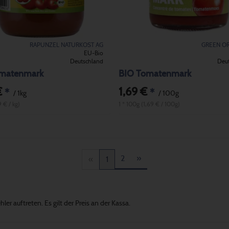
RAPUNZEL NATURKOST AG
GREEN O
EU-Bio
Deutschland
Deu
matenmark
BIO Tomatenmark
€
1,69 €
*
*
/ 1kg
/ 100g
9 € / kg)
1 * 100g (1,69 € / 100g)
2
»
«
1
er auftreten. Es gilt der Preis an der Kassa.