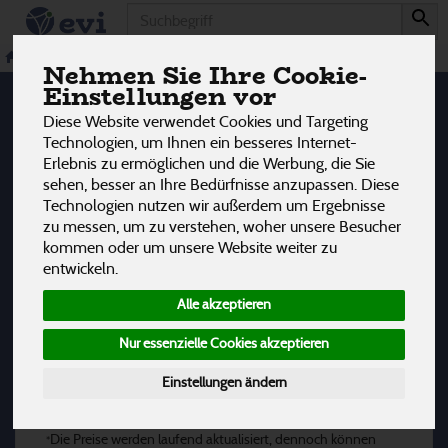
Produkt
Fisch Konserven
12 von 3242
Konserven & Sauergemüse
Fisch Konserven
Nehmen Sie Ihre Cookie-
Einstellungen vor
12
Diese Website verwendet Cookies und Targeting
Technologien, um Ihnen ein besseres Internet-
Hersteller
Ernährung
Allergene
Erlebnis zu ermöglichen und die Werbung, die Sie
sehen, besser an Ihre Bedürfnisse anzupassen. Diese
Technologien nutzen wir außerdem um Ergebnisse
zu messen, um zu verstehen, woher unsere Besucher
kommen oder um unsere Website weiter zu
Keine passenden Produkte gefunden.
entwickeln.
Alle akzeptieren
Nur essenzielle Cookies akzeptieren
Einstellungen ändern
Alle Preise in Euro (€) inkl. gesetzlicher Mehrwertsteuer
*
Die Preise werden laufend aktualisiert, dennoch können
*