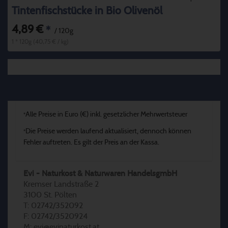
Tintenfischstücke in Bio Olivenöl
4,89 €
*
/ 120g
1 * 120g (40,75 € / kg)
Alle Preise in Euro (€) inkl. gesetzlicher Mehrwertsteuer
*
Die Preise werden laufend aktualisiert, dennoch können
*
Fehler auftreten. Es gilt der Preis an der Kassa.
Evi - Naturkost & Naturwaren HandelsgmbH
Kremser Landstraße 2
3100 St. Pölten
T: 02742/352092
F: 02742/3520924
M: evi@evinaturkost.at