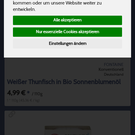
kommen oder um unsere Website weiter zu
entwickeln.
Alle akzeptieren
Nur essenzielle Cookies akzeptieren
Einstellungen ändern
FONTAINE
Konventionell
Deutschland
Weißer Thunfisch in Bio Sonnenblumenöl
4,99 €
*
/ 110g
1 * 110g (45,36 € / kg)