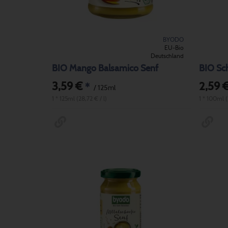
BYODO
EU-Bio
Deutschland
BIO Mango Balsamico Senf
BIO Sch
3,59 €
2,59 
*
/ 125ml
1 * 125ml (28,72 € / l)
1 * 100ml 