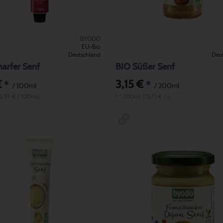
BYODO
EU-Bio
Deutschland
Deu
arfer Senf
BIO Süßer Senf
€
3,15 €
*
*
/ 100ml
/ 200ml
(2,59 € / 100ml)
1 * 200ml (15,75 € / l)