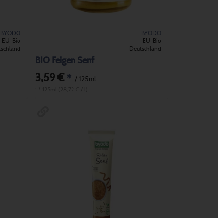
BYODO
BYODO
EU-Bio
EU-Bio
tschland
Deutschland
BIO Feigen Senf
3,59 €
*
/ 125ml
1 * 125ml (28,72 € / l)