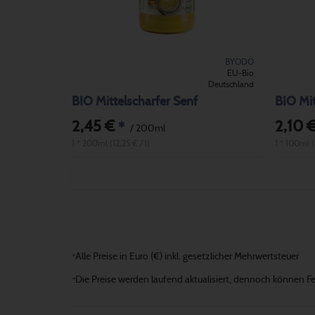
BYODO
EU-Bio
Deutschland
BIO Mittelscharfer Senf
BIO Mit
2,45 €
2,10 
*
/ 200ml
1 * 200ml (12,25 € / l)
1 * 100ml 
Alle Preise in Euro (€) inkl. gesetzlicher Mehrwertsteuer
*
Die Preise werden laufend aktualisiert, dennoch können Fehl
*