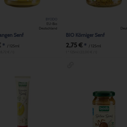
BYODO
EU-Bio
Deutschland
Deu
angen Senf
BIO Körniger Senf
€
2,75 €
*
*
/ 125ml
/ 125ml
8,72 € / l)
1 * 125ml (22,00 € / l)