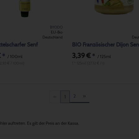
BYODO
EU-Bio
Deutschland
Deu
telscharfer Senf
BIO Französischer Dijon Sen
€
3,39 €
*
*
/ 100ml
/ 125ml
(2,10 € / 100ml)
1 * 125ml (27,12 € / l)
2
»
«
1
er auftreten. Es gilt der Preis an der Kassa.