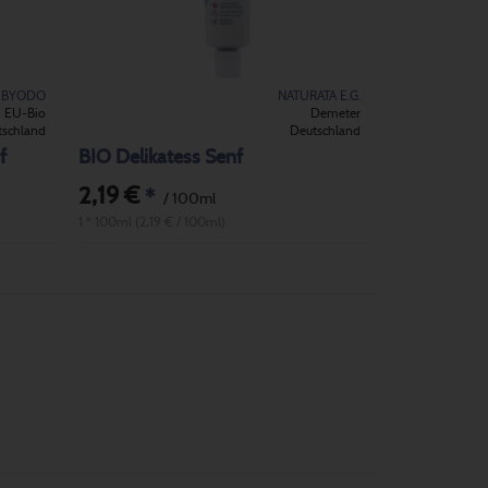
BYODO
NATURATA E.G.
EU-Bio
Demeter
tschland
Deutschland
f
BIO Delikatess Senf
2,19 €
*
/ 100ml
1 * 100ml (2,19 € / 100ml)