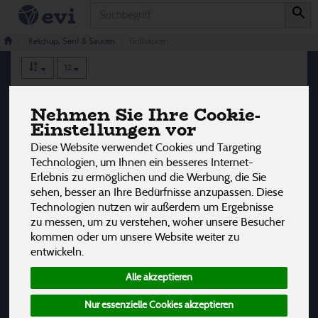
Produkt
Grillsaucen
5 von 3242
Ketchup, Senf & Saucen
Grillsaucen
12
Hersteller
Ernährung
Allergene
Nehmen Sie Ihre Cookie-
Einstellungen vor
Diese Website verwendet Cookies und Targeting
Technologien, um Ihnen ein besseres Internet-
Erlebnis zu ermöglichen und die Werbung, die Sie
sehen, besser an Ihre Bedürfnisse anzupassen. Diese
Technologien nutzen wir außerdem um Ergebnisse
zu messen, um zu verstehen, woher unsere Besucher
kommen oder um unsere Website weiter zu
entwickeln.
Alle akzeptieren
Nur essenzielle Cookies akzeptieren