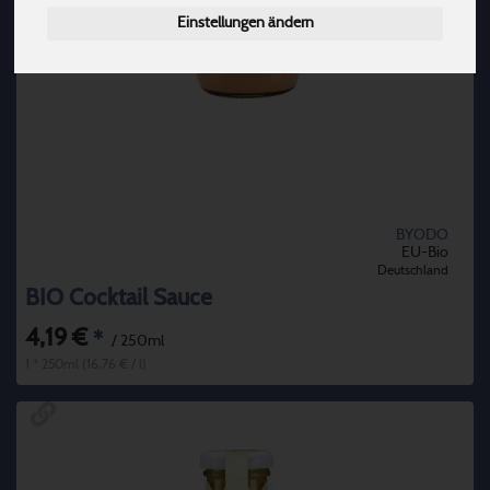
Einstellungen ändern
BYODO
EU-Bio
Deutschland
BIO Cocktail Sauce
4,19 €
*
/ 250ml
1 * 250ml (16,76 € / l)