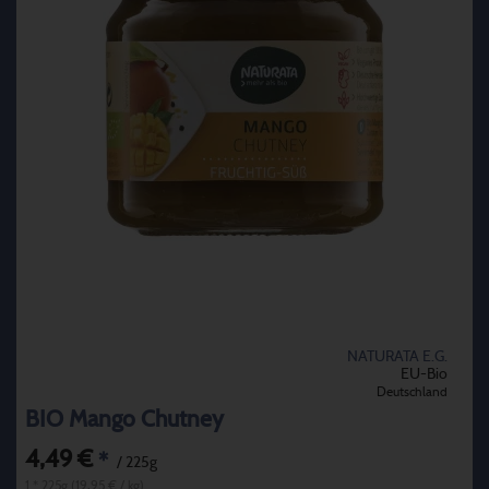
NATURATA E.G.
EU-Bio
Deutschland
BIO Mango Chutney
4,49 €
*
/ 225g
1 * 225g (19,95 € / kg)