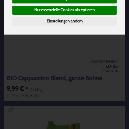
Nur essenzielle Cookies akzeptieren
Einstellungen ändern
GOLDSCHMIDT
EU-Bio
Österreich
BIO Cappuccino Blend, ganze Bohne
9,99 €
*
/ 250g
1 * 250g (39,96 € / kg)