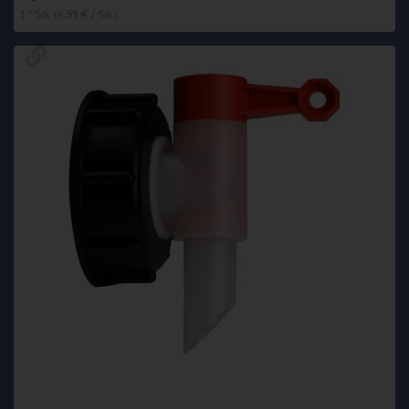
1 * Stk. (6,59 € / Stk.)