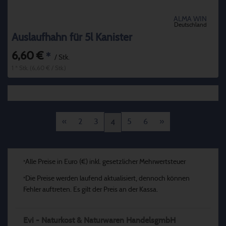
ALMA WIN
Deutschland
Auslaufhahn für 5l Kanister
6,60 €
*
/ Stk.
1 * Stk. (6,60 € / Stk.)
«
2
3
5
6
»
4
Alle Preise in Euro (€) inkl. gesetzlicher Mehrwertsteuer
*
Die Preise werden laufend aktualisiert, dennoch können
*
Fehler auftreten. Es gilt der Preis an der Kassa.
Evi - Naturkost & Naturwaren HandelsgmbH