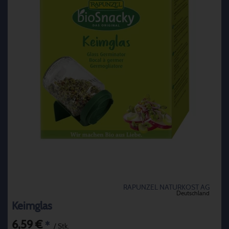
RAPUNZEL NATURKOST AG
Deutschland
Keimglas
6,59 €
*
/ Stk.