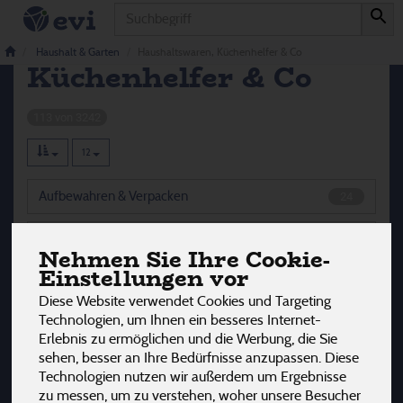
Produkt
Haushaltswaren,
Haushalt & Garten
Haushaltswaren, Küchenhelfer & Co
Küchenhelfer & Co
113 von 3242
12
Aufbewahren & Verpacken
24
Flaschen & Trinkgefäße
28
Nehmen Sie Ihre Cookie-
Einstellungen vor
Keimgeräte & Zubehör
15
Diese Website verwendet Cookies und Targeting
Technologien, um Ihnen ein besseres Internet-
Küchenhelfer & Haushaltshelfer
46
Erlebnis zu ermöglichen und die Werbung, die Sie
sehen, besser an Ihre Bedürfnisse anzupassen. Diese
Technologien nutzen wir außerdem um Ergebnisse
zu messen, um zu verstehen, woher unsere Besucher