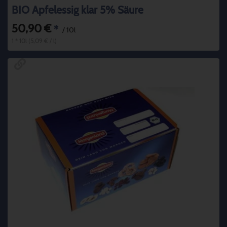
BIO Apfelessig klar 5% Säure
50,90 €
*
/ 10l
1 * 10l (5,09 € / l)