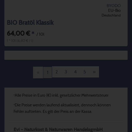
BYODO
EU-Bio
Deutschland
BIO Bratöl Klassik
64,00 €
*
/ 10l
1 * 10l (6,40 € / l)
2
3
4
5
»
«
1
Alle Preise in Euro (€) inkl. gesetzlicher Mehrwertsteuer
*
Die Preise werden laufend aktualisiert, dennoch können
*
Fehler auftreten. Es gilt der Preis an der Kassa.
Evi - Naturkost & Naturwaren HandelsgmbH