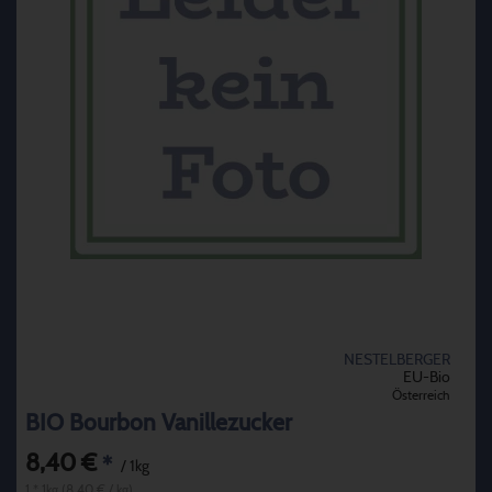
NESTELBERGER
EU-Bio
Österreich
BIO Bourbon Vanillezucker
8,40 €
*
/ 1kg
1 * 1kg (8,40 € / kg)