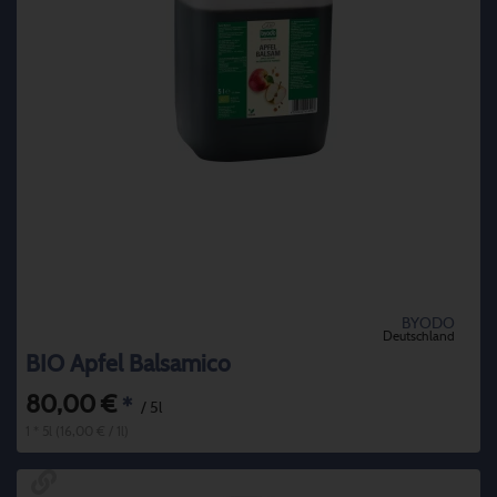
BYODO
Deutschland
BIO Apfel Balsamico
80,00 €
*
/ 5l
1 * 5l (16,00 € / 1l)