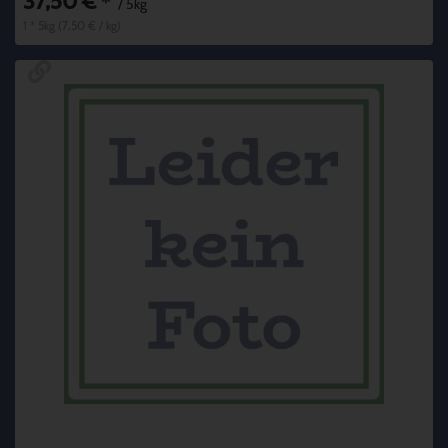
37,50 €
*
/ 5kg
1 * 5kg (7,50 € / kg)