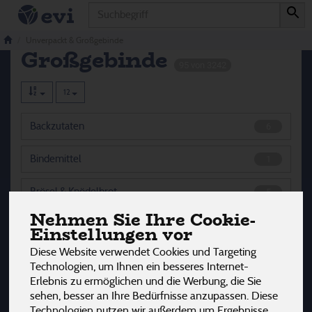
Produkt
Unverpackt &
Unverpackt & Großgebinde
Großgebinde
95 von 3242
12
Backzutaten
6
Bindemittel
1
Brösel & Knödelbrot
5
Nehmen Sie Ihre Cookie-
Cerealien & Mühlenprodukte
11
Einstellungen vor
Diese Website verwendet Cookies und Targeting
Essig & Öl
7
Technologien, um Ihnen ein besseres Internet-
Erlebnis zu ermöglichen und die Werbung, die Sie
Fleischalternativen
1
sehen, besser an Ihre Bedürfnisse anzupassen. Diese
Technologien nutzen wir außerdem um Ergebnisse