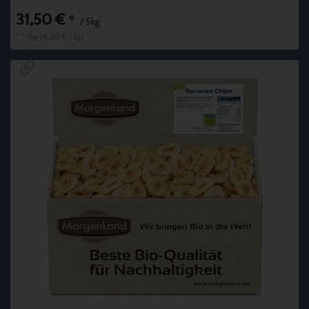
31,50 €
*
/ 5kg
1 * 5kg (6,30 € / kg)