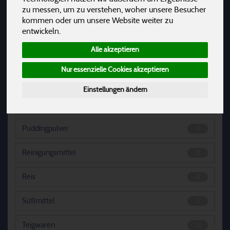
Getreide
8
zu messen, um zu verstehen, woher unsere Besucher
kommen oder um unsere Website weiter zu
entwickeln.
Gewürze & Suppenpulver
3
Alle akzeptieren
Hülsenfrüchte
7
Nur essenzielle Cookies akzeptieren
Marmelade
9
Einstellungen ändern
Nüsse & Saaten
2
Puddingpulver
1
Reinigungsmittel
2
Reis
4
Süßmittel
3
Teigwaren
12