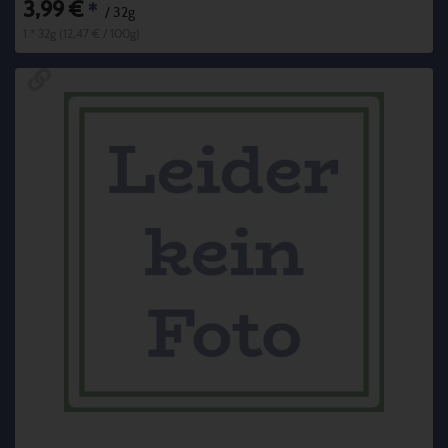
3,99 €
*
/ 32g
1 * 32g (12,47 € / 100g)