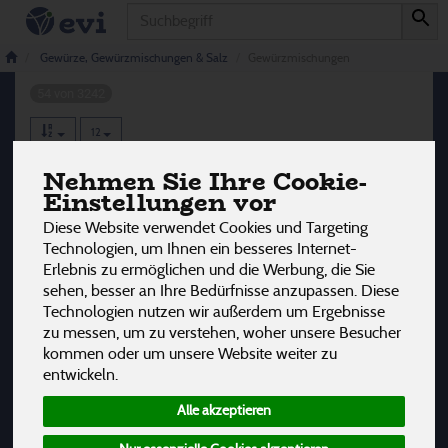
Produkt
Gewürzmischungen
Gewürze, Gewürzmischungen & Salz
Gewürzmischungen
54 von 3242
12
Nehmen Sie Ihre Cookie-
Hersteller
Ernährung
Allergene
Einstellungen vor
Diese Website verwendet Cookies und Targeting
Technologien, um Ihnen ein besseres Internet-
Erlebnis zu ermöglichen und die Werbung, die Sie
sehen, besser an Ihre Bedürfnisse anzupassen. Diese
Technologien nutzen wir außerdem um Ergebnisse
zu messen, um zu verstehen, woher unsere Besucher
kommen oder um unsere Website weiter zu
entwickeln.
Alle akzeptieren