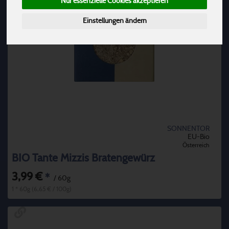
Nur essenzielle Cookies akzeptieren
Einstellungen ändern
SONNENTOR
EU-Bio
Österreich
BIO Tante Mizzis Bratengewürz
3,99 €
*
/ 60g
1 * 60g (6,65 € / 100g)