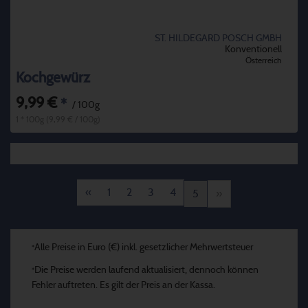
ST. HILDEGARD POSCH GMBH
Konventionell
Österreich
Kochgewürz
9,99 €
*
/ 100g
1 * 100g (9,99 € / 100g)
«
1
2
3
4
5
»
Alle Preise in Euro (€) inkl. gesetzlicher Mehrwertsteuer
*
Die Preise werden laufend aktualisiert, dennoch können
*
Fehler auftreten. Es gilt der Preis an der Kassa.