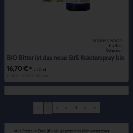
SONNENMOOR
EU-Bio
Österreich
BIO Bitter ist das neue Süß Kräuterspray bio
16,70 €
*
/ 20ml
1 * 20ml (83,50 € / 100ml)
2
3
4
5
»
«
1
Alle Preise in Euro (€) inkl. gesetzlicher Mehrwertsteuer
*