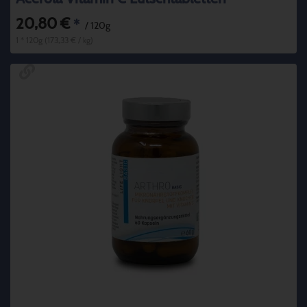
20,80 €
*
/ 120g
1 * 120g (173,33 € / kg)