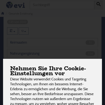
Produkt
Gesunde Ernährung
Gesunde Ernährung
135 von 3242
12
Keimsaaten
11
Nahrungsergänzung
124
Nehmen Sie Ihre Cookie-
Einstellungen vor
Hersteller
Ernährung
Allergene
Diese Website verwendet Cookies und Targeting
Technologien, um Ihnen ein besseres Internet-
Erlebnis zu ermöglichen und die Werbung, die Sie
sehen, besser an Ihre Bedürfnisse anzupassen. Diese
Technologien nutzen wir außerdem um Ergebnisse
zu messen, um zu verstehen, woher unsere Besucher