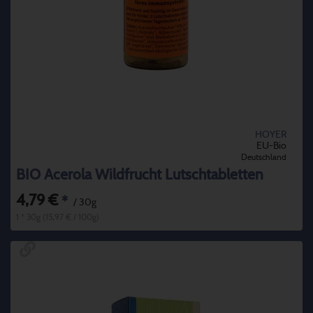
HOYER
EU-Bio
Deutschland
BIO Acerola Wildfrucht Lutschtabletten
4,79 €
*
/ 30g
1 * 30g (15,97 € / 100g)