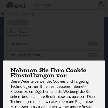
Produkt
Gesunde Ernährung
Gesunde Ernährung
135 von 3242
12
Keimsaaten
11
Nahrungsergänzung
124
Nehmen Sie Ihre Cookie-
Einstellungen vor
Hersteller
Ernährung
Allergene
Diese Website verwendet Cookies und Targeting
Technologien, um Ihnen ein besseres Internet-
Erlebnis zu ermöglichen und die Werbung, die Sie
sehen, besser an Ihre Bedürfnisse anzupassen. Diese
Technologien nutzen wir außerdem um Ergebnisse
zu messen, um zu verstehen, woher unsere Besucher