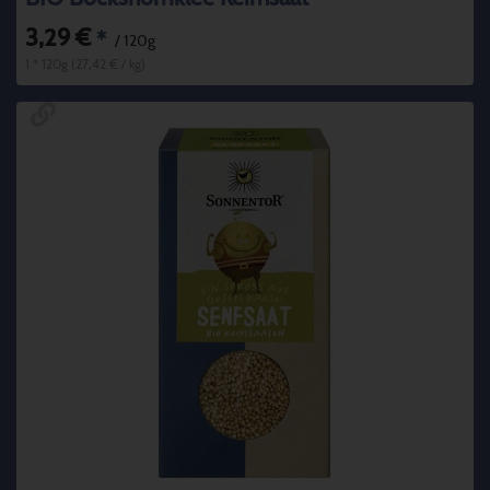
3,29 €
*
/ 120g
1 * 120g (27,42 € / kg)