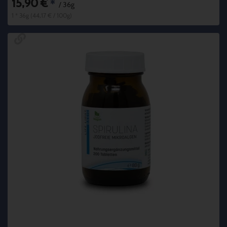
15,90 €
*
/ 36g
1 * 36g (44,17 € / 100g)