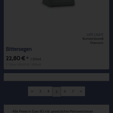
LIFE LIGHT
Konventionell
Österreich
Bittersegen
22,80 €
*
/ 50ml
1 * 50ml (45,60 € / 100ml)
«
3
4
6
7
»
5
Alle Preise in Euro (€) inkl. gesetzlicher Mehrwertsteuer
*