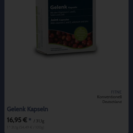
FITNE
Konventionell
Deutschland
Gelenk Kapseln
16,95 €
*
/ 31,1g
1 * 31,1g (54,49 € / 100g)