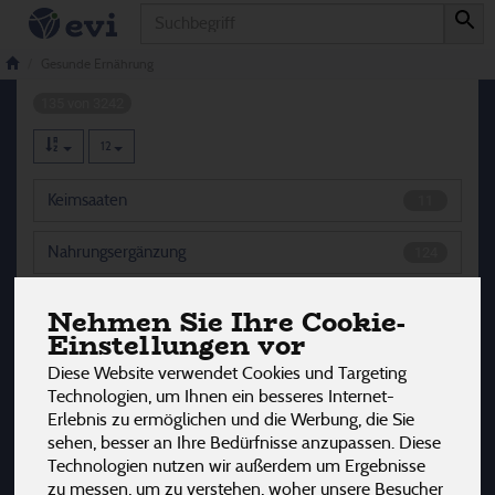
Produkt
Gesunde Ernährung
Gesunde Ernährung
135 von 3242
12
Keimsaaten
11
Nahrungsergänzung
124
Nehmen Sie Ihre Cookie-
Einstellungen vor
Hersteller
Ernährung
Allergene
Diese Website verwendet Cookies und Targeting
Technologien, um Ihnen ein besseres Internet-
Erlebnis zu ermöglichen und die Werbung, die Sie
sehen, besser an Ihre Bedürfnisse anzupassen. Diese
Technologien nutzen wir außerdem um Ergebnisse
zu messen, um zu verstehen, woher unsere Besucher