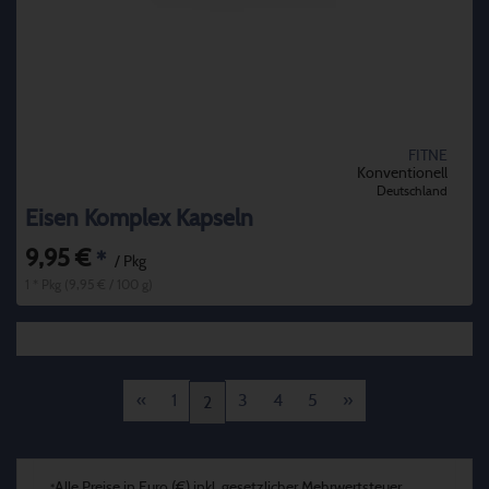
FITNE
Konventionell
Deutschland
Eisen Komplex Kapseln
9,95 €
*
/ Pkg
1 * Pkg (9,95 € / 100 g)
«
1
3
4
5
»
2
Alle Preise in Euro (€) inkl. gesetzlicher Mehrwertsteuer