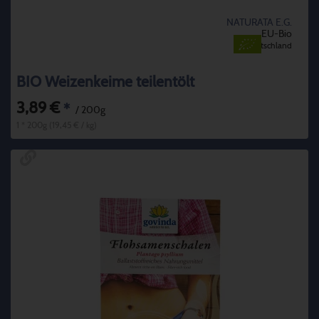
NATURATA E.G.
EU-Bio
Deutschland
BIO Weizenkeime teilentölt
3,89 €
*
/ 200g
1 * 200g (19,45 € / kg)