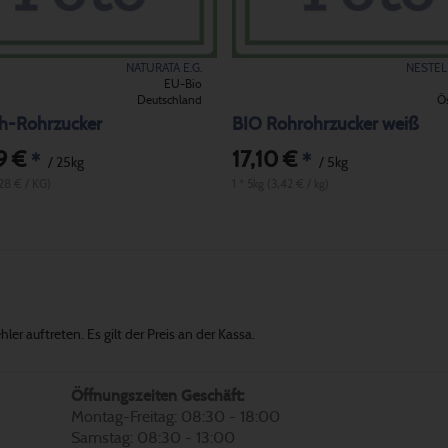
NATURATA E.G.
NESTE
EU-Bio
Deutschland
Ös
h-Rohrzucker
BIO Rohrohrzucker weiß
9 €
17,10 €
*
*
/ 25kg
/ 5kg
,28 € / KG)
1 * 5kg (3,42 € / kg)
er auftreten. Es gilt der Preis an der Kassa.
Öffnungszeiten Geschäft:
Montag-Freitag: 08:30 - 18:00
Samstag: 08:30 - 13:00