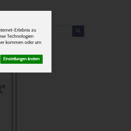
12
ANTEN
KARRIERE
rodukt
ternet-Erlebnis zu
iese Technologien
cher kommen oder um
Einstellungen ändern