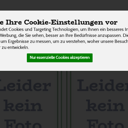
l
ÜBER UNS
RESTAURANT
UNSERE LIEFER
 Ihre Cookie-Einstellungen vor
3 von 3242
P
det Cookies und Targeting Technologien, um Ihnen ein besseres In
Werbung, die Sie sehen, besser an Ihre Bedürfnisse anzupassen. D
 um Ergebnisse zu messen, um zu verstehen, woher unsere Besu
 zu entwickeln.
Nur essenzielle Cookies akzeptieren