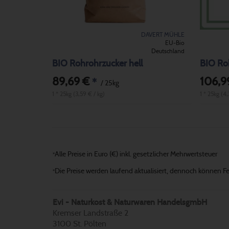
DAVERT MÜHLE
EU-Bio
Deutschland
BIO Rohrohrzucker hell
BIO Ro
89,69 €
106,9
*
/ 25kg
1 * 25kg (3,59 € / kg)
1 * 25kg (4
Alle Preise in Euro (€) inkl. gesetzlicher Mehrwertsteuer
*
Die Preise werden laufend aktualisiert, dennoch können Fehl
*
Evi - Naturkost & Naturwaren HandelsgmbH
Kremser Landstraße 2
3100 St. Pölten