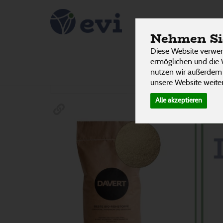
Süßmitte
PRODUKTE
Nehmen Sie
Diese Website verwen
ermöglichen und die 
nutzen wir außerdem
Hersteller
Ernährung
Allergene
unsere Website weiter
Alle akzeptieren