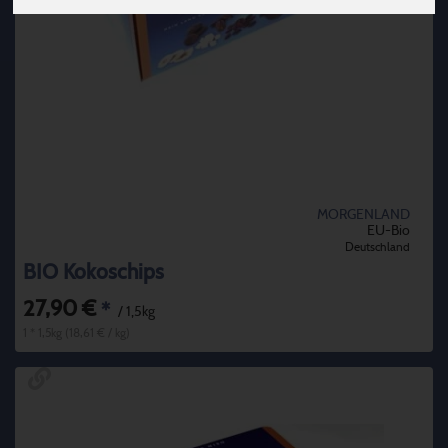
MORGENLAND
EU-Bio
Deutschland
BIO Kokoschips
27,90 €
*
/ 1,5kg
1 * 1,5kg (18,61 € / kg)