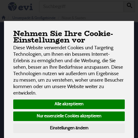
Produkt
Nüsse & Saaten
2 von 3242
Unverpackt & Großgebinde
Nüsse & Saaten
Nehmen Sie Ihre Cookie-
12
Einstellungen vor
Hersteller
Ernährung
Allergene
Diese Website verwendet Cookies und Targeting
Technologien, um Ihnen ein besseres Internet-
Erlebnis zu ermöglichen und die Werbung, die Sie
sehen, besser an Ihre Bedürfnisse anzupassen. Diese
Technologien nutzen wir außerdem um Ergebnisse
zu messen, um zu verstehen, woher unsere Besucher
kommen oder um unsere Website weiter zu
entwickeln.
Alle akzeptieren
Nur essenzielle Cookies akzeptieren
Einstellungen ändern