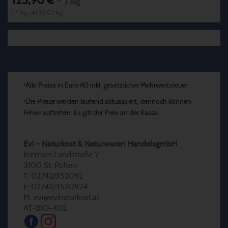
125,90 €
*
/ 3kg
1 * 3kg (41,92 € / kg)
Alle Preise in Euro (€) inkl. gesetzlicher Mehrwertsteuer
*
Die Preise werden laufend aktualisiert, dennoch können
*
Fehler auftreten. Es gilt der Preis an der Kassa.
Evi - Naturkost & Naturwaren HandelsgmbH
Kremser Landstraße 2
3100 St. Pölten
T: 02742/352092
F: 02742/3520924
M: evi@evinaturkost.at
AT-BIO-402