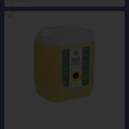
1 * 10l (5,09 € / l)