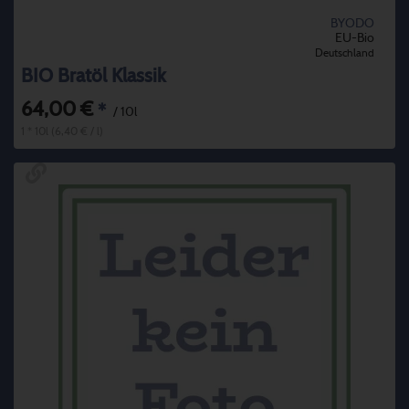
BYODO
EU-Bio
Deutschland
BIO Bratöl Klassik
64,00 €
*
/ 10l
1 * 10l (6,40 € / l)