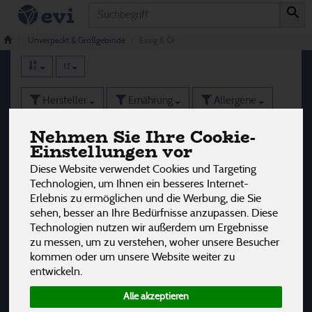
Produkt
Essig & Öl
7 von 3242
Unverpackt & Großgebinde
Essig & Öl
12
Hersteller
Ernährung
Allergene
Nehmen Sie Ihre Cookie-
Einstellungen vor
Diese Website verwendet Cookies und Targeting
Technologien, um Ihnen ein besseres Internet-
Erlebnis zu ermöglichen und die Werbung, die Sie
sehen, besser an Ihre Bedürfnisse anzupassen. Diese
Technologien nutzen wir außerdem um Ergebnisse
zu messen, um zu verstehen, woher unsere Besucher
kommen oder um unsere Website weiter zu
entwickeln.
Alle akzeptieren