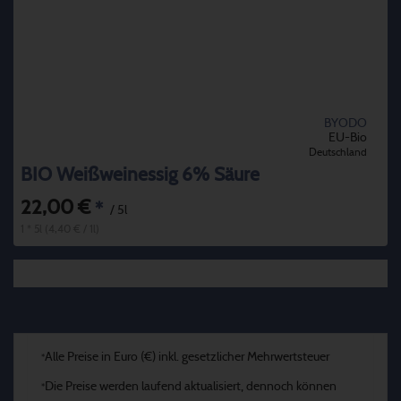
BYODO
EU-Bio
Deutschland
BIO Weißweinessig 6% Säure
22,00 €
*
/ 5l
1 * 5l (4,40 € / 1l)
Alle Preise in Euro (€) inkl. gesetzlicher Mehrwertsteuer
*
Die Preise werden laufend aktualisiert, dennoch können
*