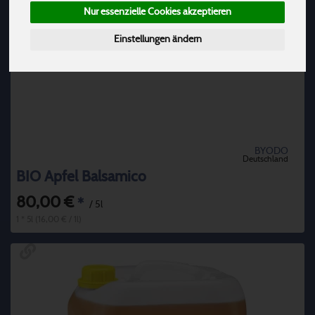
Nur essenzielle Cookies akzeptieren
Einstellungen ändern
BYODO
Deutschland
BIO Apfel Balsamico
80,00 €
*
/ 5l
1 * 5l (16,00 € / 1l)