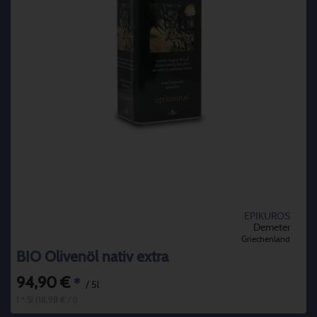
EPIKUROS
Demeter
Griechenland
BIO Olivenöl nativ extra
94,90 €
*
/ 5l
1 * 5l (18,98 € / l)