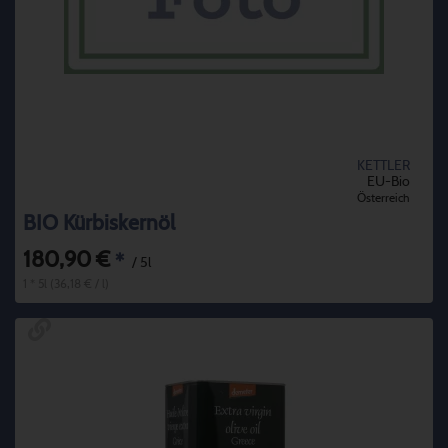
KETTLER
EU-Bio
Österreich
BIO Kürbiskernöl
180,90 €
*
/ 5l
1 * 5l (36,18 € / l)