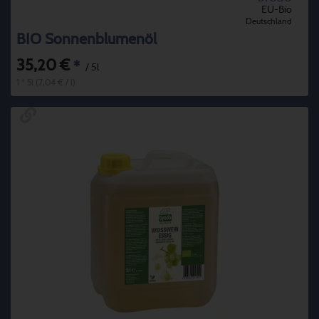
EU-Bio
Deutschland
BIO Sonnenblumenöl
35,20 €
*
/ 5l
1 * 5l (7,04 € / l)