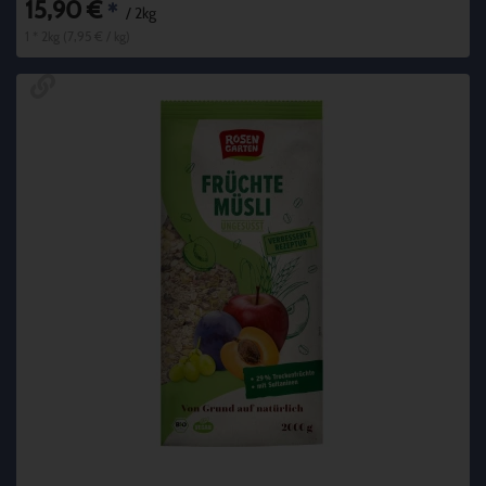
15,90 €
*
/ 2kg
1 * 2kg (7,95 € / kg)