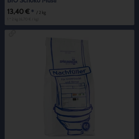
BIO Schoko Müsli
13,40 €
*
/ 2 kg
1 * 2 kg (6,70 € / kg)