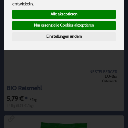
entwickeln.
Alle akzeptieren
Nur essenzielle Cookies akzeptieren
Einstellungen ändern
NESTELBERGER
EU-Bio
Österreich
BIO Reismehl
5,79 €
*
/ 1kg
1 * 1kg (5,79 € / kg)