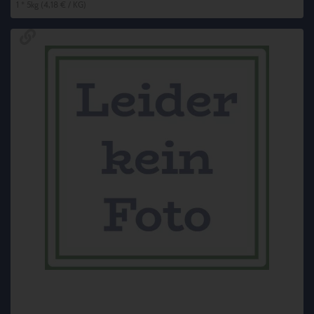
1 * 5kg (4,18 € / KG)