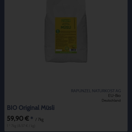
RAPUNZEL NATURKOST AG
EU-Bio
Deutschland
BIO Original Müsli
59,90 €
*
/ 7kg
1 * 7kg (8,57 € / kg)