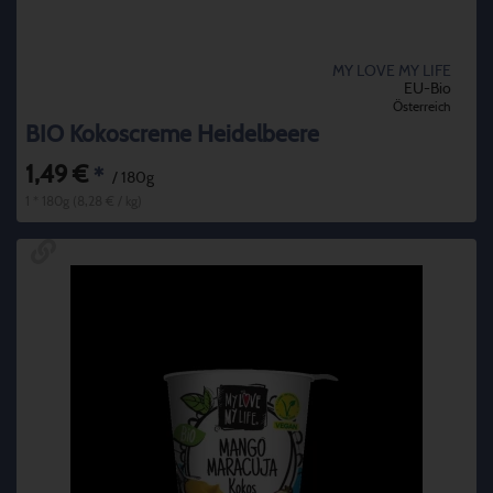
MY LOVE MY LIFE
EU-Bio
Österreich
BIO Kokoscreme Heidelbeere
1,49 €
*
/ 180g
1 * 180g (8,28 € / kg)