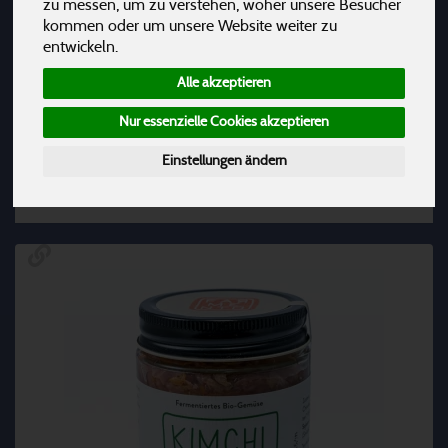
zu messen, um zu verstehen, woher unsere Besucher
kommen oder um unsere Website weiter zu
Nudeln & Fertiggerichte
14
entwickeln.
Produkte auf Pflanzenbasis
44
Alle akzeptieren
Nur essenzielle Cookies akzeptieren
Einstellungen ändern
Hersteller
Ernährung
Allergene