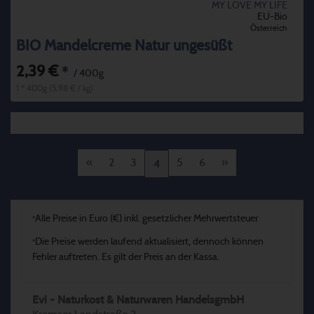
MY LOVE MY LIFE
EU-Bio
Österreich
BIO Mandelcreme Natur ungesüßt
2,39 €
*
/ 400g
1 * 400g (5,98 € / kg)
«
2
3
5
6
»
4
Alle Preise in Euro (€) inkl. gesetzlicher Mehrwertsteuer
*
Die Preise werden laufend aktualisiert, dennoch können
*
Fehler auftreten. Es gilt der Preis an der Kassa.
Evi - Naturkost & Naturwaren HandelsgmbH