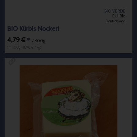
BIO VERDE
EU-Bio
Deutschland
BIO Kürbis Nockerl
4,79 €
*
/ 400g
1 * 400g (11,98 € / kg)