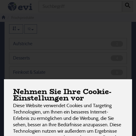
Produkt
Frischprodukte
145 von 3242
Frischprodukte
12
Aufstriche
2
Desserts
4
Feinkost & Salate
6
Fisch
4
Nehmen Sie Ihre Cookie-
Einstellungen vor
Joghurt
29
Diese Website verwendet Cookies und Targeting
Technologien, um Ihnen ein besseres Internet-
Käse
22
Erlebnis zu ermöglichen und die Werbung, die Sie
sehen, besser an Ihre Bedürfnisse anzupassen. Diese
Milch & Molkereiprodukte
23
Technologien nutzen wir außerdem um Ergebnisse