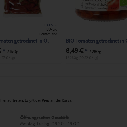
IL CESTO
EU-Bio
Deutschland
aten getrocknet in Öl
€
8,49 €
*
*
/ 150g
/ 280g
9,27 € / kg)
1 * 280g (30,32 € / kg)
er auftreten. Es gilt der Preis an der Kassa.
Öffnungszeiten Geschäft:
Montag-Freitag: 08:30 - 18:00