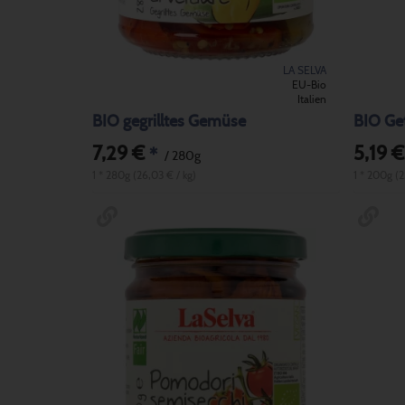
LA SELVA
EU-Bio
Italien
BIO gegrilltes Gemüse
BIO Ge
7,29 €
5,19 €
*
/ 280g
1 * 280g (26,03 € / kg)
1 * 200g (2