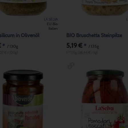
LA SELVA
EU-Bio
Italien
ilicum in Olivenöl
BIO Bruschetta Steinpilze
€
5,19 €
*
*
/ 130g
/ 135g
,07 € / 100g)
1 * 135g (38,44 € / kg)