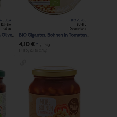
LA SELVA
BIO VERDE
EU-Bio
EU-Bio
Italien
Deutschland
BIO Getrocknete Tomaten in Olivenöl
BIO Gigantes, Bohnen in Tomatensauce
4,10 €
*
/ 190g
1 * 190g (21,58 € / kg)