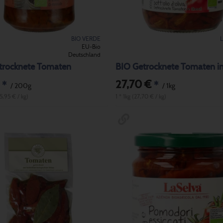
BIO VERDE
EU-Bio
Deutschland
trocknete Tomaten
27,70 €
*
*
/ 200g
/ 1kg
5,95 € / kg)
1 * 1kg (27,70 € / kg)