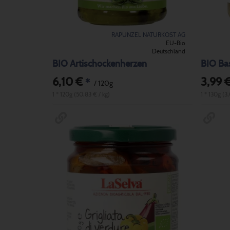
RAPUNZEL NATURKOST AG
EU-Bio
Deutschland
BIO Artischockenherzen
BIO Bas
6,10 €
3,99 
*
/ 120g
1 * 120g (50,83 € / kg)
1 * 130g (3