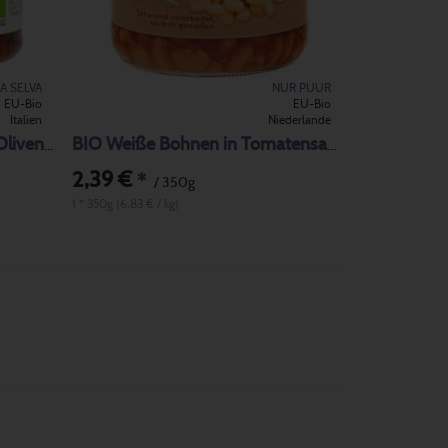
LA SELVA
NUR PUUR
EU-Bio
EU-Bio
Italien
Niederlande
BIO Tomaten getrocknet in Olivenöl
BIO Weiße Bohnen in Tomatensauce
2,39 €
*
/ 350g
1 * 350g (6,83 € / kg)