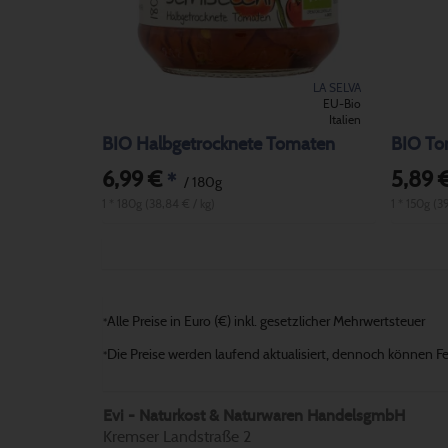
LA SELVA
EU-Bio
Italien
BIO Halbgetrocknete Tomaten
BIO Tom
6,99 €
5,89 
*
/ 180g
1 * 180g (38,84 € / kg)
1 * 150g (3
Alle Preise in Euro (€) inkl. gesetzlicher Mehrwertsteuer
*
Die Preise werden laufend aktualisiert, dennoch können Fehl
*
Evi - Naturkost & Naturwaren HandelsgmbH
Kremser Landstraße 2