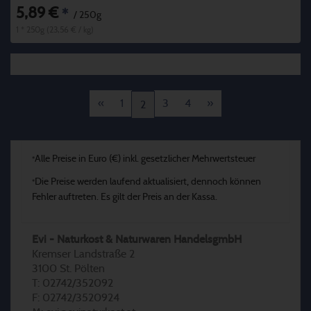
5,89 €
*
/ 250g
1 * 250g (23,56 € / kg)
«
1
3
4
»
2
Alle Preise in Euro (€) inkl. gesetzlicher Mehrwertsteuer
*
Die Preise werden laufend aktualisiert, dennoch können
*
Fehler auftreten. Es gilt der Preis an der Kassa.
Evi - Naturkost & Naturwaren HandelsgmbH
Kremser Landstraße 2
3100 St. Pölten
T: 02742/352092
F: 02742/3520924