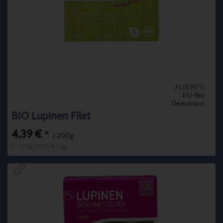
ALBERT''S
EU-Bio
Deutschland
BIO Lupinen Filet
4,39 €
*
/ 200g
1 * 200g (21,95 € / kg)