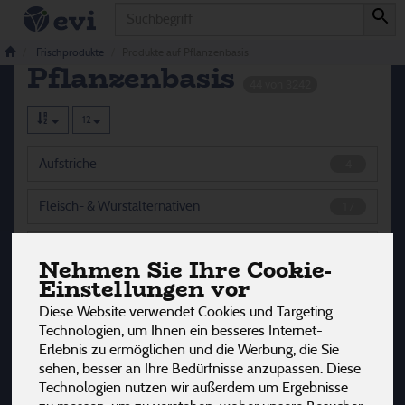
Produkt
Produkte auf
Frischprodukte
Produkte auf Pflanzenbasis
Pflanzenbasis
44 von 3242
12
Aufstriche
4
Fleisch- & Wurstalternativen
17
Joghurtalternativen & Desserts
6
Nehmen Sie Ihre Cookie-
Einstellungen vor
Käsealternativen
2
Diese Website verwendet Cookies und Targeting
Technologien, um Ihnen ein besseres Internet-
Margarine & Fette
5
Erlebnis zu ermöglichen und die Werbung, die Sie
sehen, besser an Ihre Bedürfnisse anzupassen. Diese
Tofu & Co
9
Technologien nutzen wir außerdem um Ergebnisse