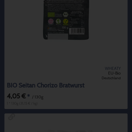
WHEATY
EU-Bio
Deutschland
BIO Seitan Chorizo Bratwurst
4,05 €
*
/ 130g
1 * 130g (31,15 € / kg)