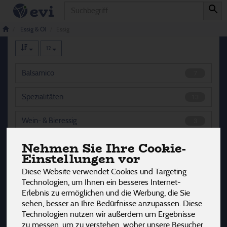
Produkt
Essig
23 von 3242
Essig & Öl
Essig
12
Balsamico
7
Spezialitäten
13
Wein- & Bieressig
3
Nehmen Sie Ihre Cookie-
Einstellungen vor
Hersteller
Ernährung
Allergene
Diese Website verwendet Cookies und Targeting
Technologien, um Ihnen ein besseres Internet-
Erlebnis zu ermöglichen und die Werbung, die Sie
sehen, besser an Ihre Bedürfnisse anzupassen. Diese
Technologien nutzen wir außerdem um Ergebnisse
zu messen, um zu verstehen, woher unsere Besucher