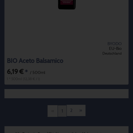
BYODO
EU-Bio
Deutschland
BIO Aceto Balsamico
6,19 €
*
/ 500ml
1 * 500ml (12,38 € / l)
2
»
«
1