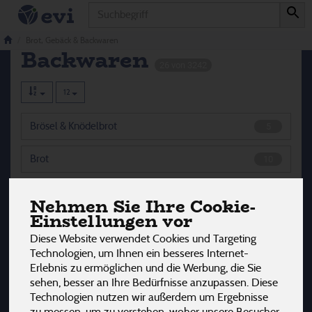
Produkt
Brot, Gebäck &
Brot, Gebäck & Backwaren
Backwaren
26 von 3242
12
Brösel & Knödelbrot
5
Brot
10
Knäckebrot
8
Nehmen Sie Ihre Cookie-
Einstellungen vor
Wraps & Buns
1
Diese Website verwendet Cookies und Targeting
Technologien, um Ihnen ein besseres Internet-
Zwieback
2
Erlebnis zu ermöglichen und die Werbung, die Sie
sehen, besser an Ihre Bedürfnisse anzupassen. Diese
Technologien nutzen wir außerdem um Ergebnisse
zu messen, um zu verstehen, woher unsere Besucher