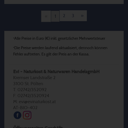
2
3
»
«
1
Alle Preise in Euro (€) inkl. gesetzlicher Mehrwertsteuer
*
Die Preise werden laufend aktualisiert, dennoch können
*
Fehler auftreten. Es gilt der Preis an der Kassa.
Evi - Naturkost & Naturwaren HandelsgmbH
Kremser Landstraße 2
3100 St. Pölten
T: 02742/352092
F: 02742/3520924
M: evi@evinaturkost.at
AT-BIO-402