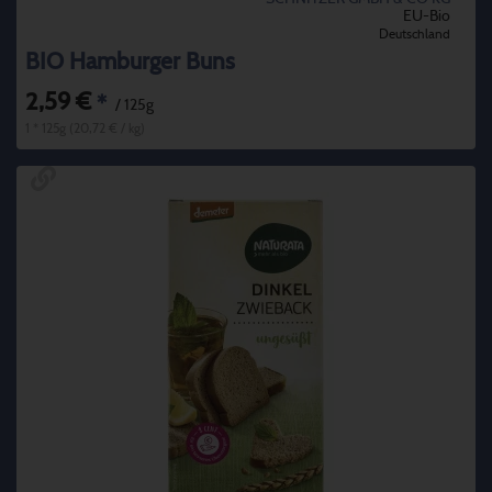
EU-Bio
Deutschland
BIO Hamburger Buns
2,59 €
*
/ 125g
1 * 125g (20,72 € / kg)