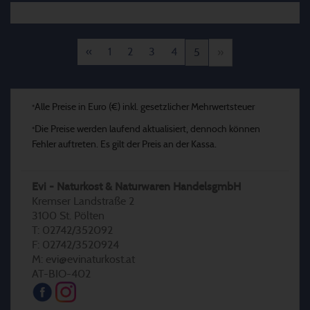
«
1
2
3
4
5
»
Alle Preise in Euro (€) inkl. gesetzlicher Mehrwertsteuer
*
Die Preise werden laufend aktualisiert, dennoch können
*
Fehler auftreten. Es gilt der Preis an der Kassa.
Evi - Naturkost & Naturwaren HandelsgmbH
Kremser Landstraße 2
3100 St. Pölten
T: 02742/352092
F: 02742/3520924
M: evi@evinaturkost.at
AT-BIO-402