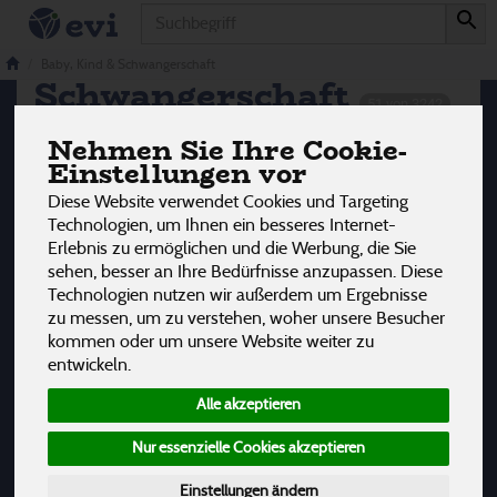
Produkt
Baby, Kind &
Baby, Kind & Schwangerschaft
Schwangerschaft
51 von 3242
Nehmen Sie Ihre Cookie-
12
Einstellungen vor
Diese Website verwendet Cookies und Targeting
Babynahrung & Beikost
21
Technologien, um Ihnen ein besseres Internet-
Erlebnis zu ermöglichen und die Werbung, die Sie
Baby Pflege
18
sehen, besser an Ihre Bedürfnisse anzupassen. Diese
Technologien nutzen wir außerdem um Ergebnisse
Baby Zubehör
5
zu messen, um zu verstehen, woher unsere Besucher
kommen oder um unsere Website weiter zu
Stillen & Schwangerschaft
3
entwickeln.
Alle akzeptieren
Windeln
4
Nur essenzielle Cookies akzeptieren
Einstellungen ändern